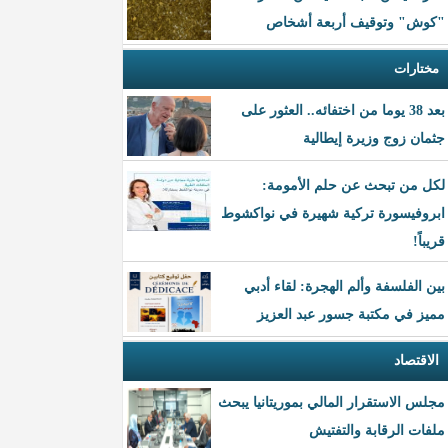
"كوش" وتوقيف أربعة أشخاص
مختارات
بعد 38 يوما من اختفائه.. العثور على
جثمان زوج وزيرة إيطالية
لكل من تبحث عن حلم الأمومة:
ابروفيسورة تركية شهيرة في نواكشوط
قريباً!
بين الفلسفة وألم الهجرة: لقاء أدبي
مميز في مكتبة جسور عبد العزيز
الاقتصاد
مجلس الاستقرار المالي بموريتانيا يبحث
ملفات الرقابة والتفتيش