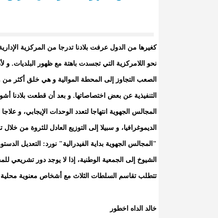
كغيرها من الدول عرفت بلادنا تدرجا من المركزية الإدارية (
نحو اللامركزية التي تجسدت باهتة مع ظهور البلديات. و ل
الصعب التجاوز إلى المحطة الموالية و هي خلق أكثر من وح
التنفيذية عن بعض اختصاصاتها. و بعد أن قطعت بلادنا أشوا
المجالس الجهوية انتهاجا لتعدد الوحدات الإيجابي، و علاجا ل
الديموغرافيا، و سبيلا إلى التوزيع العادل للثروة من خلال
"المجالس الجهوية بداية الفيدرالية" نورد: التعديل ال
الشيوخ إلى الجمعية الوطنية، إذا لا يوجد دور تشريعي للم
تتطلب تقاسم السلطات الثلاث مع أشخاص معنوية محلية أي
خالد الداه اخطور