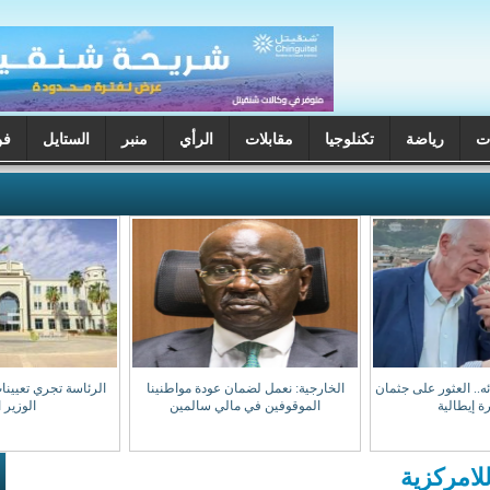
ت
رياضة
تكنلوجيا
مقابلات
الرأي
منبر
الستايل
فن
ختفائه.. العثور على جثمان
الخارجية: نعمل لضمان عودة مواطنينا
الرئاسة تجري تعيينا
ة إيطالية
الموقوفين في مالي سالمين
الوزير 
امركزية