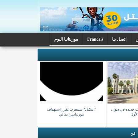
اتصل بنا
Francais
موريتانيا اليوم
ت جديدة في ديوان
"التكتل" يستغرب تكرر استهداف
الأول
موريتانيين بمالي
فن