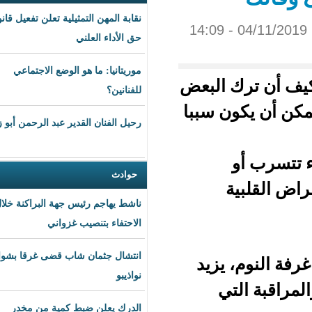
نقابة المهن التمثيلية تعلن تفعيل قانون
حق الأداء العلني
موريتانيا: ما هو الوضع الاجتماعي
 البعض
للفنانين؟
ن سببا
رحيل الفنان القدير عبد الرحمن أبو زهرة
حوادث
ناشط يهاجم رئيس جهة البراكنة خلال
الاحتفاء بتنصيب غزواني
انتشال جثمان شاب قضى غرقا بشواطئ
يزيد
نواذيبو
ي
الدرك يعلن ضبط كمية من مخدر