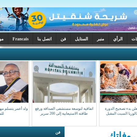
ر
الستايل
فن
اتصل بنا
Francais
موريتانيا اليوم
اتفاقية لتوسعة مستشفى الصداقة ورفع
ولد أعمر يتسلم مهامه نقيبا للهيئة الوطنية
طاقته الاستيعابية إلى 200 سرير
للمحامين
فن