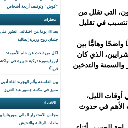
"كوش" وتوقيف أربعة أشخاص
لل من
مختارات
قليل
بعد 38 يوما من اختفائه.. العثور على
جثمان زوج وزيرة إيطالية
ا بين
ي كان
لكل من تبحث عن حلم الأمومة:
ابروفيسورة تركية شهيرة في نواكشوط
لتدخين
قريباً!
بين الفلسفة وألم الهجرة: لقاء أدبي
مميز في مكتبة جسور عبد العزيز
ل،
الاقتصاد
حدوث
مجلس الاستقرار المالي بموريتانيا يبحث
ملفات الرقابة والتفتيش
أثناء