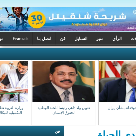
ر
الستايل
فن
اتصل بنا
Francais
موريتانيا اليوم
تعيين ولد داهي رئيسا للجنة الوطنية
وزارة التربية تعلن بدء تصحيح الدورة
لحقوق الإنسان
التكميلية للبكالوريا السبت المقبل
فن