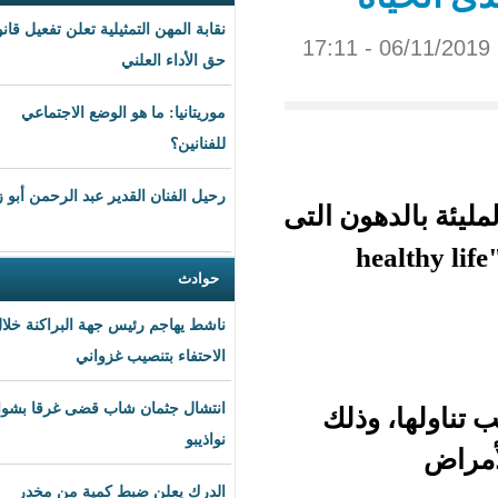
نقابة المهن التمثيلية تعلن تفعيل قانون
حق الأداء العلني
موريتانيا: ما هو الوضع الاجتماعي
للفنانين؟
رحيل الفنان القدير عبد الرحمن أبو زهرة
ن التى
hea
حوادث
ناشط يهاجم رئيس جهة البراكنة خلال
الاحتفاء بتنصيب غزواني
انتشال جثمان شاب قضى غرقا بشواطئ
ذلك
نواذيبو
الدرك يعلن ضبط كمية من مخدر