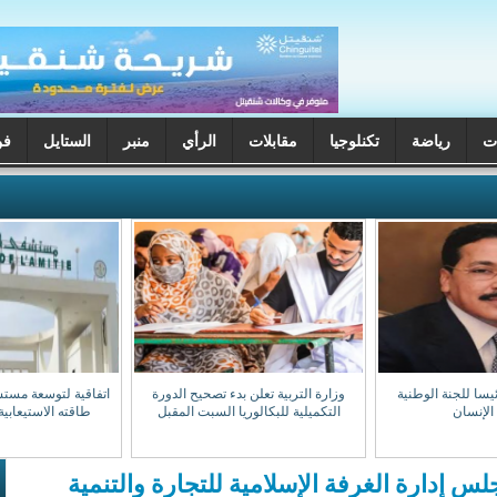
ت
رياضة
تكنلوجيا
مقابلات
الرأي
منبر
الستايل
فن
يسا للجنة الوطنية
وزارة التربية تعلن بدء تصحيح الدورة
اتفاقية لتوسعة مست
الإنسان
التكميلية للبكالوريا السبت المقبل
طاقته الاستيعابية إلى 0
 إدارة الغرفة الإسلامية للتجارة والتنمية