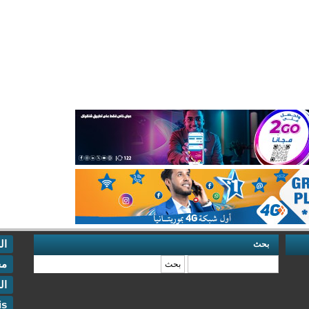
ال
بحث
‏بحث ‏
مخ
ال
is