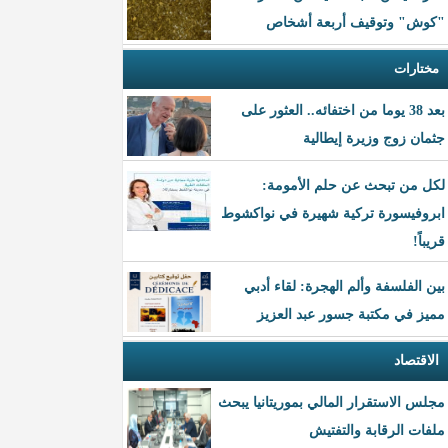
"كوش" وتوقيف أربعة أشخاص
مختارات
بعد 38 يوما من اختفائه.. العثور على
جثمان زوج وزيرة إيطالية
لكل من تبحث عن حلم الأمومة:
ابروفيسورة تركية شهيرة في نواكشوط
قريباً!
بين الفلسفة وألم الهجرة: لقاء أدبي
مميز في مكتبة جسور عبد العزيز
الاقتصاد
مجلس الاستقرار المالي بموريتانيا يبحث
ملفات الرقابة والتفتيش