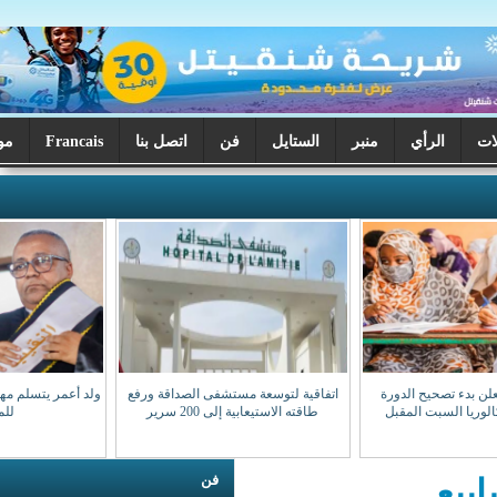
ر
الستايل
فن
اتصل بنا
Francais
موريتانيا اليوم
اتفاقية لتوسعة مستشفى الصداقة ورفع
ولد أعمر يتسلم مهامه نقيبا للهيئة الوطنية
طاقته الاستيعابية إلى 200 سرير
للمحامين
فن