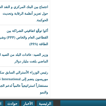
اجتماع بين البنك المركزي و النقد الدولي
حول تعزيز أنظمة الرقابة وتحديث
الحوكمة.
أكوا توقّع اتفاقيتي الشراكة بين
القطاعين العام والخاص (PPP) وشراء
الطاقة (PPA)
وزير الصيد: عائدات البلد من الصيد العام
الماضي بلغت مليار دولار
رئيس الوزراء الأسترالي السابق سكوت
موريسون ينضم إلى BLS International
مستشاراً استراتيجياً عالمياً لدعم الجودة
والنمو
الرئيسية
الأخبار
حوادث
اقتصاد