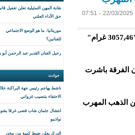
نقابة المهن التمثيلية تعلن تفعيل قانون
حق الأداء العلني
موريتانيا: ما هو الوضع الاجتماعي
امة للجمارك بازويرات "3057,46 غرام"
للفنانين؟
رحيل الفنان القدير عبد الرحمن أبو زهرة
اشرت
حوادث
ناشط يهاجم رئيس جهة البراكنة خلال
الاحتفاء بتنصيب غزواني
ن الذهب المهرب
انتشال جثمان شاب قضى غرقا بشواطئ
نواذيبو
الدرك يعلن ضبط كمية من مخدر