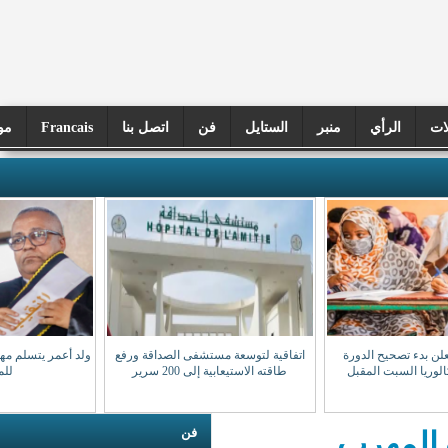
ر
الستايل
فن
اتصل بنا
Francais
موريتانيا اليوم
اتفاقية لتوسعة مستشفى الصداقة ورفع
ولد أعمر يتسلم مهامه نقيبا للهيئة الوطنية
طاقته الاستيعابية إلى 200 سرير
للمحامين
فن