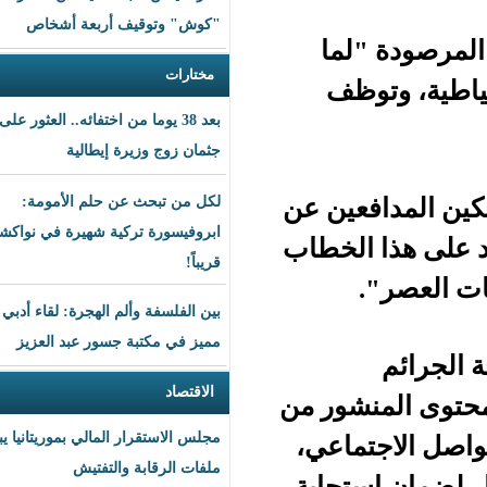
"كوش" وتوقيف أربعة أشخاص
ما
مختارات
ظف
بعد 38 يوما من اختفائه.. العثور على
جثمان زوج وزيرة إيطالية
عين عن
لكل من تبحث عن حلم الأمومة:
ابروفيسورة تركية شهيرة في نواكشوط
الخطاب
قريباً!
بين الفلسفة وألم الهجرة: لقاء أدبي
مميز في مكتبة جسور عبد العزيز
الاقتصاد
شور من
مجلس الاستقرار المالي بموريتانيا يبحث
اعي،
ملفات الرقابة والتفتيش
تجابة