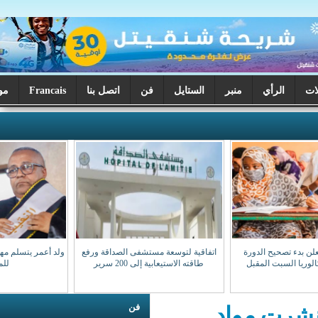
ر
الستايل
فن
اتصل بنا
Francais
موريتانيا اليوم
اتفاقية لتوسعة مستشفى الصداقة ورفع
ولد أعمر يتسلم مهامه نقيبا للهيئة الوطنية
طاقته الاستيعابية إلى 200 سرير
للمحامين
فن
د