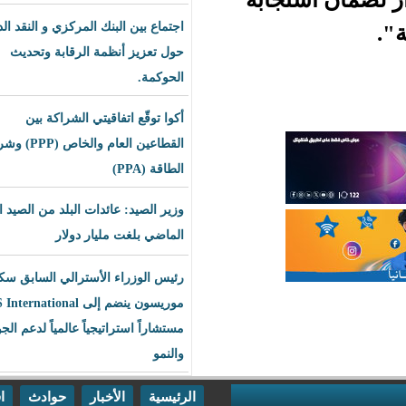
اجتماع بين البنك المركزي و النقد الدولي
حول تعزيز أنظمة الرقابة وتحديث
الحوكمة.
أكوا توقّع اتفاقيتي الشراكة بين
القطاعين العام والخاص (PPP) وشراء
الطاقة (PPA)
وزير الصيد: عائدات البلد من الصيد العام
الماضي بلغت مليار دولار
رئيس الوزراء الأسترالي السابق سكوت
موريسون ينضم إلى BLS International
مستشاراً استراتيجياً عالمياً لدعم الجودة
والنمو
الرئيسية
الأخبار
حوادث
اقتصاد