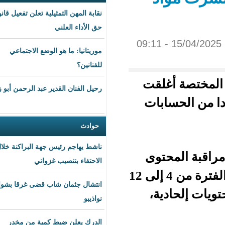
نقابة المهن التمثيلية تعلن تفعيل قانون
حق الأداء العلني
موريتانيا: ما هو الوضع الاجتماعي
للفنانين؟
لقت
رحيل الفنان القدير عبد الرحمن أبو زهرة
بات
حوادث
ناشط يهاجم رئيس جهة البراكنة خلال
توى
الاحتفاء بتنصيب غزواني
ومكافحة الجرائم السيبرانية التابعة لها، رصدت خلال الفترة من 4 إلى 12
انتشال جثمان شاب قضى غرقا بشواطئ
ة،
نواذيبو
الدرك يعلن ضبط كمية من مخدر