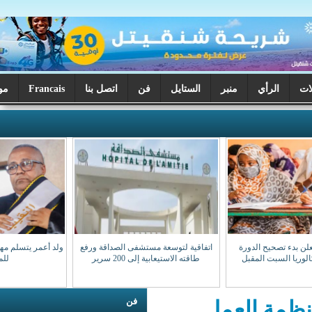
ر
الستايل
فن
اتصل بنا
Francais
موريتانيا اليوم
اتفاقية لتوسعة مستشفى الصداقة ورفع
ولد أعمر يتسلم مهامه نقيبا للهيئة الوطنية
طاقته الاستيعابية إلى 200 سرير
للمحامين
فن
مل