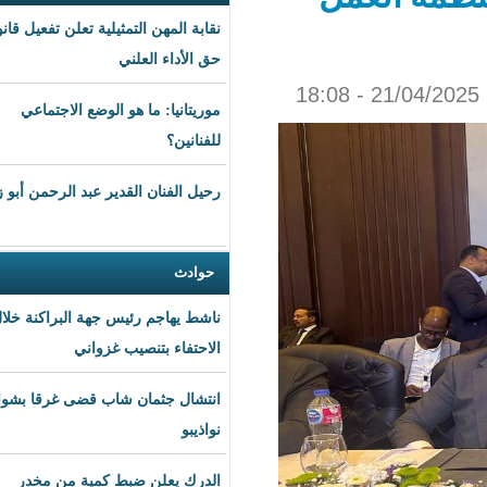
نقابة المهن التمثيلية تعلن تفعيل قانون
حق الأداء العلني
موريتانيا: ما هو الوضع الاجتماعي
للفنانين؟
رحيل الفنان القدير عبد الرحمن أبو زهرة
حوادث
ناشط يهاجم رئيس جهة البراكنة خلال
الاحتفاء بتنصيب غزواني
انتشال جثمان شاب قضى غرقا بشواطئ
نواذيبو
الدرك يعلن ضبط كمية من مخدر