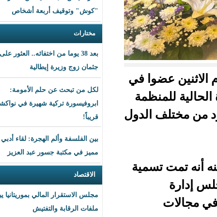
"كوش" وتوقيف أربعة أشخاص
مختارات
بعد 38 يوما من اختفائه.. العثور على
جثمان زوج وزيرة إيطالية
ضوا في
لكل من تبحث عن حلم الأمومة:
نظمة
ابروفيسورة تركية شهيرة في نواكشوط
 الدول
قريباً!
بين الفلسفة وألم الهجرة: لقاء أدبي
مميز في مكتبة جسور عبد العزيز
تسمية
الاقتصاد
مجلس الاستقرار المالي بموريتانيا يبحث
ملفات الرقابة والتفتيش