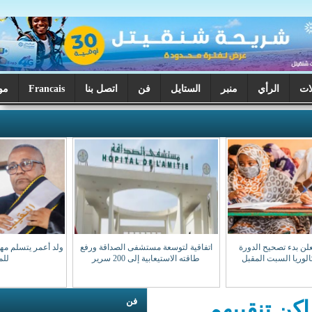
ر
الستايل
فن
اتصل بنا
Francais
موريتانيا اليوم
اتفاقية لتوسعة مستشفى الصداقة ورفع
ولد أعمر يتسلم مهامه نقيبا للهيئة الوطنية
طاقته الاستيعابية إلى 200 سرير
للمحامين
فن
هم