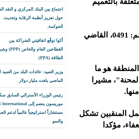
يم
اجتماع بين البنك المركزي و النقد الدولي
حول تعزيز أنظمة الرقابة وتحديث
الحوكمة.
عميم جاء مناقضا للقرار رقم: 0491، القاضي
أكوا توقّع اتفاقيتي الشراكة بين
القطاعين العام والخاص (PPP) وشراء
الطاقة (PPA)
ا
وزير الصيد: عائدات البلد من الصيد العام
را
الماضي بلغت مليار دولار
رئيس الوزراء الأسترالي السابق سكوت
موريسون ينضم إلى BLS International
ن تشكل
مستشاراً استراتيجياً عالمياً لدعم الجودة
والنمو