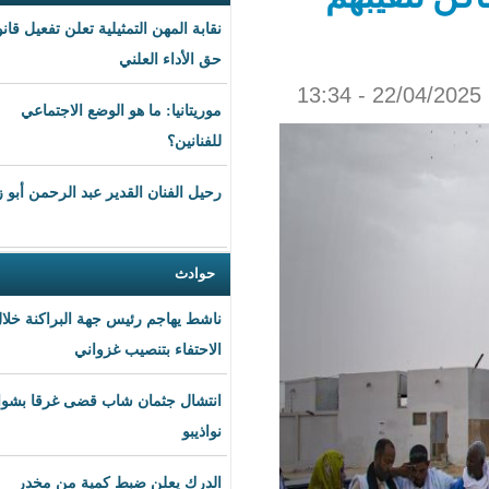
نقابة المهن التمثيلية تعلن تفعيل قانون
حق الأداء العلني
موريتانيا: ما هو الوضع الاجتماعي
للفنانين؟
رحيل الفنان القدير عبد الرحمن أبو زهرة
حوادث
ناشط يهاجم رئيس جهة البراكنة خلال
الاحتفاء بتنصيب غزواني
انتشال جثمان شاب قضى غرقا بشواطئ
نواذيبو
الدرك يعلن ضبط كمية من مخدر