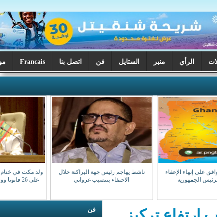
ر
الستايل
فن
اتصل بنا
Francais
موريتانيا اليوم
ناشط يهاجم رئيس جهة البراكنة خلال
ولد مكت في ختام دورة البرلمان: صادقنا
الاحتفاء بتنصيب غزواني
على 26 قانونا ووجهنا 28 سؤالا للوزراء
فن
 تركيز