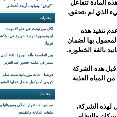
تفاعل
"كوش" وتوقيف أربعة أشخاص
يتحقق.
مختارات
ه
لكل من تبحث عن حلم الأمومة:
ابروفيسورة تركية شهيرة في نواكشوط
 لضمان
قريباً!
خطورة.
بين الفلسفة وألم الهجرة: لقاء أدبي
مميز في مكتبة جسور عبد العزيز
شركة
فرنسا : شابة موريتانية تصعد سلم
عذبة
كريدي أجريكول بفضل عملها المتميز
الاقتصاد
كة،
مجلس الاستقرار المالي بموريتانيا يبحث
ملفات الرقابة والتفتيش
ام