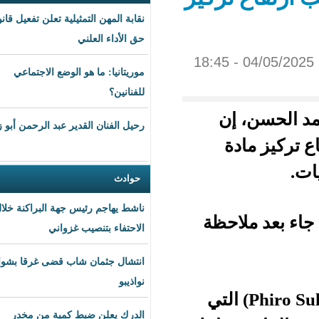
نقابة المهن التمثيلية تعلن تفعيل قانون
حق الأداء العلني
موريتانيا: ما هو الوضع الاجتماعي
للفنانين؟
ن
رحيل الفنان القدير عبد الرحمن أبو زهرة
ة
حوادث
ناشط يهاجم رئيس جهة البراكنة خلال
حظة
الاحتفاء بتنصيب غزواني
انتشال جثمان شاب قضى غرقا بشواطئ
نواذيبو
ت مادة فيرو سلفات (Phiro Sulfate) التي
الدرك يعلن ضبط كمية من مخدر