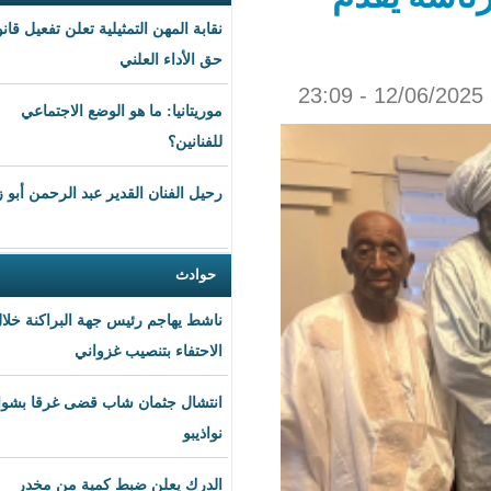
نقابة المهن التمثيلية تعلن تفعيل قانون
حق الأداء العلني
موريتانيا: ما هو الوضع الاجتماعي
للفنانين؟
رحيل الفنان القدير عبد الرحمن أبو زهرة
حوادث
ناشط يهاجم رئيس جهة البراكنة خلال
الاحتفاء بتنصيب غزواني
انتشال جثمان شاب قضى غرقا بشواطئ
نواذيبو
الدرك يعلن ضبط كمية من مخدر