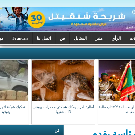
ر
الستايل
فن
اتصل بنا
Francais
موريتانيا اليوم
أطار: الدرك يفكك شبكتي مخدرات ويوقف
تفكيك شبكة لتهريب المخدرات بنواذيبو
13 مشتبها
وتوقيف مشتبه بهم
فن
م