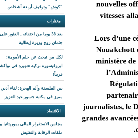
n
"كوش" وتوقيف أربعة أشخاص
مختارات
بعد 38 يوما من اختفائه.. العثور على
Lo
جثمان زوج وزيرة إيطالية
N
لكل من تبحث عن حلم الأمومة:
m
ابروفيسورة تركية شهيرة في نواكشوط
قريباً!
بين الفلسفة وألم الهجرة: لقاء أدبي
مميز في مكتبة جسور عبد العزيز
journ
الاقتصاد
grand
مجلس الاستقرار المالي بموريتانيا يبحث
ملفات الرقابة والتفتيش