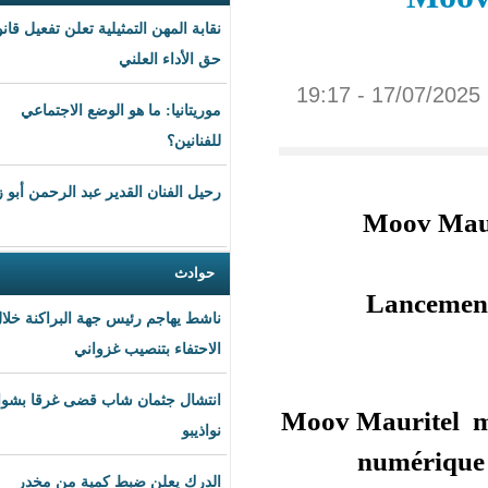
نقابة المهن التمثيلية تعلن تفعيل قانون
حق الأداء العلني
موريتانيا: ما هو الوضع الاجتماعي
للفنانين؟
رحيل الفنان القدير عبد الرحمن أبو زهرة
حوادث
ناشط يهاجم رئيس جهة البراكنة خلال
الاحتفاء بتنصيب غزواني
انتشال جثمان شاب قضى غرقا بشواطئ
Moov M
نواذيبو
الدرك يعلن ضبط كمية من مخدر