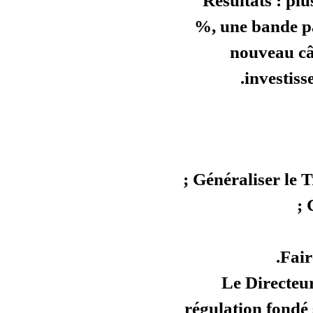
Rés
%, u
régula