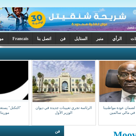
ر
الستايل
فن
اتصل بنا
Francais
موريتانيا اليوم
الرئاسة تجري تعيينات جديدة في ديوان
"التكتل" يستغرب تكرر استهداف
الوزير الأول
موريتانيين بمالي
فن