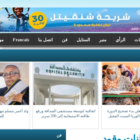
ر
الستايل
فن
اتصل بنا
Francais
موريتانيا اليوم
اتفاقية لتوسعة مستشفى الصداقة ورفع
ولد أعمر يتسلم مهامه نقيبا للهيئة الوطنية
طاقته الاستيعابية إلى 200 سرير
للمحامين
فن