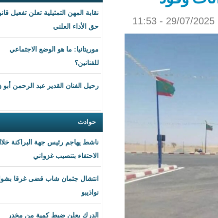
نقابة المهن التمثيلية تعلن تفعيل قانون
حق الأداء العلني
موريتانيا: ما هو الوضع الاجتماعي
للفنانين؟
رحيل الفنان القدير عبد الرحمن أبو زهرة
حوادث
ناشط يهاجم رئيس جهة البراكنة خلال
الاحتفاء بتنصيب غزواني
انتشال جثمان شاب قضى غرقا بشواطئ
نواذيبو
الدرك يعلن ضبط كمية من مخدر