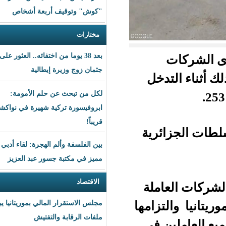
"كوش" وتوقيف أربعة أشخاص
مختارات
بعد 38 يوما من اختفائه.. العثور على
جثمان زوج وزيرة إيطالية
دخل
لكل من تبحث عن حلم الأمومة:
ابروفيسورة تركية شهيرة في نواكشوط
قريباً!
ئرية
بين الفلسفة وألم الهجرة: لقاء أدبي
مميز في مكتبة جسور عبد العزيز
الاقتصاد
ملة
زامها
مجلس الاستقرار المالي بموريتانيا يبحث
ملفات الرقابة والتفتيش
ن في