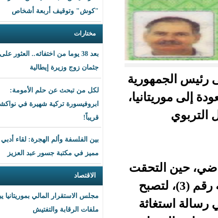
"كوش" وتوقيف أربعة أشخاص
مختارات
بعد 38 يوما من اختفائه.. العثور على
جثمان زوج وزيرة إيطالية
هورية
لكل من تبحث عن حلم الأمومة:
تانيا،
ابروفيسورة تركية شهيرة في نواكشوط
قريباً!
بين الفلسفة وألم الهجرة: لقاء أدبي
مميز في مكتبة جسور عبد العزيز
لتحقت
الاقتصاد
ي مدرسة تفرغ زينه رقم (3)، لتصبح
مجلس الاستقرار المالي بموريتانيا يبحث
اثة
ملفات الرقابة والتفتيش