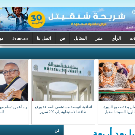
ر
الستايل
فن
اتصل بنا
Francais
موريتانيا اليوم
اتفاقية لتوسعة مستشفى الصداقة ورفع
ولد أعمر يتسلم مهامه نقيبا للهيئة الوطنية
طاقته الاستيعابية إلى 200 سرير
للمحامين
فن
ة