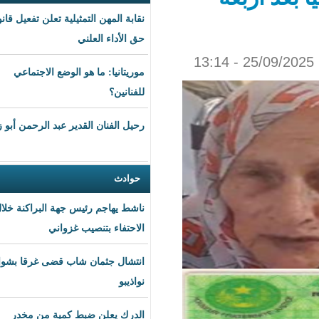
نقابة المهن التمثيلية تعلن تفعيل قانون
حق الأداء العلني
موريتانيا: ما هو الوضع الاجتماعي
للفنانين؟
رحيل الفنان القدير عبد الرحمن أبو زهرة
حوادث
ناشط يهاجم رئيس جهة البراكنة خلال
الاحتفاء بتنصيب غزواني
انتشال جثمان شاب قضى غرقا بشواطئ
نواذيبو
الدرك يعلن ضبط كمية من مخدر