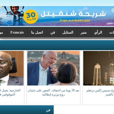
ر
الستايل
فن
اتصل بنا
Francais
موريتانيا اليوم
بعد 38 يوما من اختفائه.. العثور على جثمان
الخارجية: نعمل لضمان عودة مواطنينا
زوج وزيرة إيطالية
الموقوفين في مالي سالمين
فن