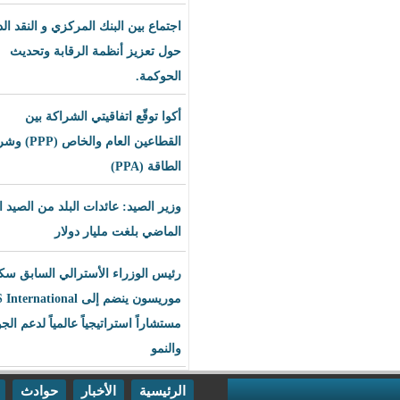
اجتماع بين البنك المركزي و النقد الدولي
حول تعزيز أنظمة الرقابة وتحديث
الحوكمة.
أكوا توقّع اتفاقيتي الشراكة بين
القطاعين العام والخاص (PPP) وشراء
الطاقة (PPA)
وزير الصيد: عائدات البلد من الصيد العام
الماضي بلغت مليار دولار
رئيس الوزراء الأسترالي السابق سكوت
موريسون ينضم إلى BLS International
مستشاراً استراتيجياً عالمياً لدعم الجودة
والنمو
الرئيسية
الأخبار
حوادث
اقتصاد