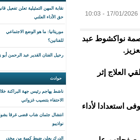
نقابة المهن التمثيلية تعلن تفعيل قانون
حق الأداء العلني
موريتانيا: ما هو الوضع الاجتماعي
ط عبد
للفنانين؟
رحيل الفنان القدير عبد الرحمن أبو زهرة
ر
حوادث
ناشط يهاجم رئيس جهة البراكنة خلال
الاحتفاء بتنصيب غزواني
 لأداء
انتشال جثمان شاب قضى غرقا بشواطئ
نواذيبو
لى
الدرك يعلن ضبط كمية من مخدر