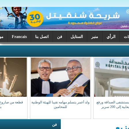
ر
الستايل
فن
اتصل بنا
Francais
موريتانيا اليوم
ولد أعمر يتسلم مهامه نقيبا للهيئة الوطنية
قطعة من صاروخ سبيس إكس ترتطم
للمحامين
بالقمر
فن