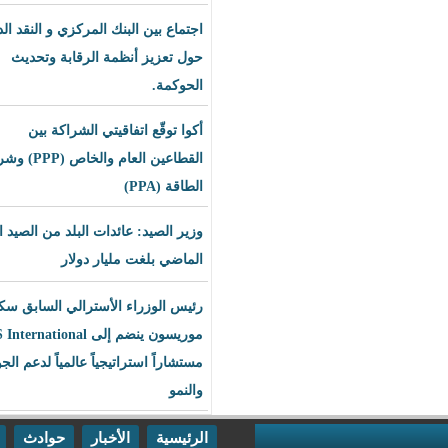
اجتماع بين البنك المركزي و النقد الدولي
حول تعزيز أنظمة الرقابة وتحديث
الحوكمة.
أكوا توقّع اتفاقيتي الشراكة بين
القطاعين العام والخاص (PPP) وشراء
الطاقة (PPA)
وزير الصيد: عائدات البلد من الصيد العام
الماضي بلغت مليار دولار
رئيس الوزراء الأسترالي السابق سكوت
موريسون ينضم إلى BLS International
مستشاراً استراتيجياً عالمياً لدعم الجودة
والنمو
الرئيسية
الأخبار
حوادث
اقتصاد