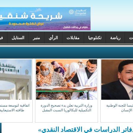
ت
رياضة
تكنلوجيا
مقابلات
الرأي
منبر
الستايل
فن
يسا للجنة الوطنية
وزارة التربية تعلن بدء تصحيح الدورة
اتفاقية لتوسعة مست
الإنسان
التكميلية للبكالوريا السبت المقبل
طاقته الاستيعابية إلى 0