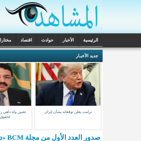
الرئيسية
الأخبار
حوادث
اقتصاد
مختارا
تحقيقات
جديد الأخبـار
ب المخدرات بنواذيبو
ترامب يعلن توقعاته بشأن إيران
تعيين ولد داهي رئ
 مشتبه بهم
لحقوق 
صدور العدد الأول من مجلة BCM «دفاتر الدراسات في الاقتصاد النقدي»