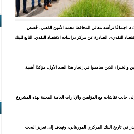
نظم البنك المركزي الموريتاني، اليوم (الثلاثاء 12 مايو 2026)، اجتماعًا ترأسه معالي المحافظ محمد الأمين الذهبي، خُصص
صاد النقدي»، الصادرة عن مركز دراسات الاقتصاد النقدي، التابع للبنك
ن والخبراء الذين ساهموا في إنجاز هذا العدد الأول، مؤكدًا أهمية
، إلى جانب نقاشات مع المؤلفين والإدارات العامة المعنية بهذه المشروع
در في تاريخ البنك المركزي الموريتاني، وتهدف إلى تعزيز البحث