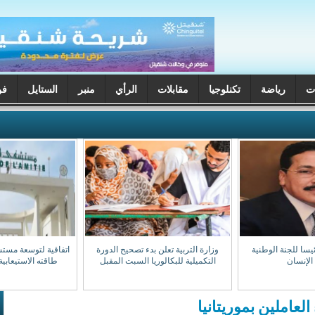
ت
رياضة
تكنلوجيا
مقابلات
الرأي
منبر
الستايل
فن
يسا للجنة الوطنية
وزارة التربية تعلن بدء تصحيح الدورة
اتفاقية لتوسعة مست
الإنسان
التكميلية للبكالوريا السبت المقبل
طاقته الاستيعابية إلى 0