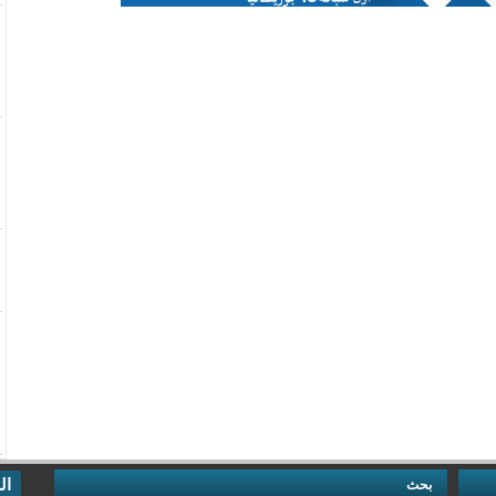
ال
بحث