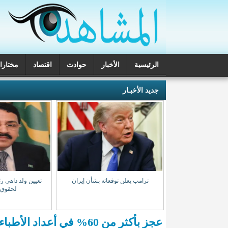
الرئيسية
الأخبار
حوادث
اقتصاد
مختارا
تحقيقات
جديد الأخبـار
ب المخدرات بنواذيبو
ترامب يعلن توقعاته بشأن إيران
تعيين ولد داهي رئ
 مشتبه بهم
لحقوق 
عجز بأكثر من 60% في أعداد الأطباء العاملين بموريتانيا