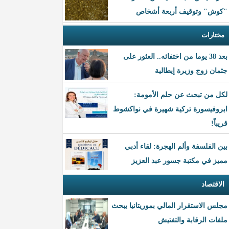
"كوش" وتوقيف أربعة أشخاص
مختارات
بعد 38 يوما من اختفائه.. العثور على
جثمان زوج وزيرة إيطالية
لكل من تبحث عن حلم الأمومة:
ابروفيسورة تركية شهيرة في نواكشوط
قريباً!
بين الفلسفة وألم الهجرة: لقاء أدبي
مميز في مكتبة جسور عبد العزيز
الاقتصاد
مجلس الاستقرار المالي بموريتانيا يبحث
ملفات الرقابة والتفتيش