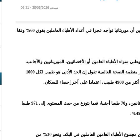
سبت, 30/05/2026 - 06:31
كشفت إحصائية مصدرها السلك الوطني للأطباء الموريتانيين أن موريتانيا تواجه عجزا في أعداد الأطباء العاملين يفوق 60% وفقا
ني سواء الأطباء العامين أو الأخصائيين، الموريتانيين والأجانب،
والمخولين للعمل في البلاد 1774 طبيبا، في حين أن معايير منظمة الصحة العالمية تقول إن الحد الأدنى هو طبيب لكل 1000
 إحصاء للسكان.
ويتوزع هذه العدد من حيث الجنسية، إلى 1704 أطباء موريتانيين، و70 طبيبا أجنبيا، فيما يتوزع من حيث المستوى إلى 971 طبيبا
ويشكل خريجو كلية الطب بجامعة نواكشوط نحو 50% من مجموع الأطباء العامين العاملين في البلاد، ونحو 30% من