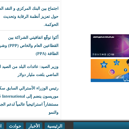
اجتماع بين البنك المركزي و النقد الدولي
حول تعزيز أنظمة الرقابة وتحديث
الحوكمة.
أكوا توقّع اتفاقيتي الشراكة بين
القطاعين العام والخاص (PPP) وشراء
الطاقة (PPA)
وزير الصيد: عائدات البلد من الصيد العام
الماضي بلغت مليار دولار
رئيس الوزراء الأسترالي السابق سكوت
موريسون ينضم إلى BLS International
مستشاراً استراتيجياً عالمياً لدعم الجودة
والنمو
الرئيسية
الأخبار
حوادث
اقتصاد