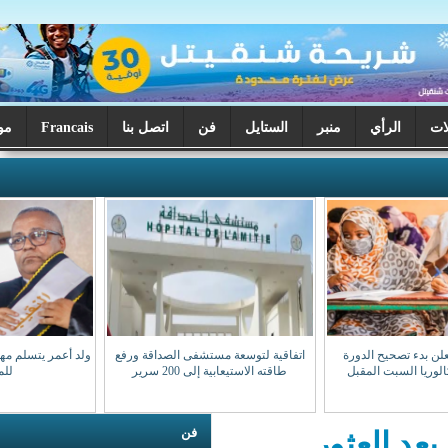
ر
الستايل
فن
اتصل بنا
Francais
موريتانيا اليوم
اتفاقية لتوسعة مستشفى الصداقة ورفع
ولد أعمر يتسلم مهامه نقيبا للهيئة الوطنية
طاقته الاستيعابية إلى 200 سرير
للمحامين
فن
ر