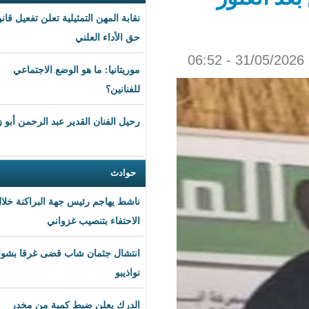
نقابة المهن التمثيلية تعلن تفعيل قانون
حق الأداء العلني
موريتانيا: ما هو الوضع الاجتماعي
للفنانين؟
رحيل الفنان القدير عبد الرحمن أبو زهرة
حوادث
ناشط يهاجم رئيس جهة البراكنة خلال
الاحتفاء بتنصيب غزواني
انتشال جثمان شاب قضى غرقا بشواطئ
نواذيبو
الدرك يعلن ضبط كمية من مخدر