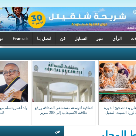
ر
الستايل
فن
اتصل بنا
Francais
موريتانيا اليوم
اتفاقية لتوسعة مستشفى الصداقة ورفع
ولد أعمر يتسلم مهامه نقيبا للهيئة الوطنية
طاقته الاستيعابية إلى 200 سرير
للمحامين
فن