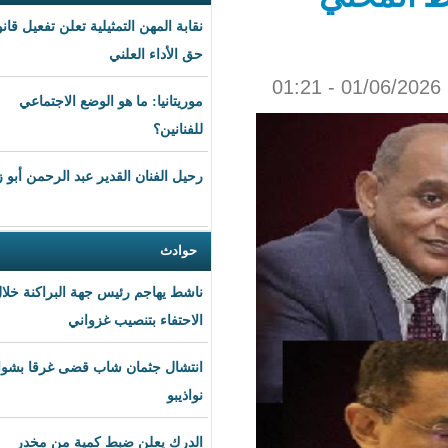
نقابة المهن التمثيلية تعلن تفعيل قانون
حق الأداء العلني
موريتانيا: ما هو الوضع الاجتماعي
للفنانين؟
رحيل الفنان القدير عبد الرحمن أبو زهرة
حوادث
ناشط يهاجم رئيس جهة البراكنة خلال
الاحتفاء بتنصيب غزواني
انتشال جثمان شاب قضى غرقا بشواطئ
نواذيبو
الدرك يعلن ضبط كمية من مخدر