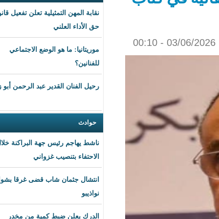
نقابة المهن التمثيلية تعلن تفعيل قانون
حق الأداء العلني
موريتانيا: ما هو الوضع الاجتماعي
للفنانين؟
رحيل الفنان القدير عبد الرحمن أبو زهرة
حوادث
ناشط يهاجم رئيس جهة البراكنة خلال
الاحتفاء بتنصيب غزواني
انتشال جثمان شاب قضى غرقا بشواطئ
نواذيبو
الدرك يعلن ضبط كمية من مخدر