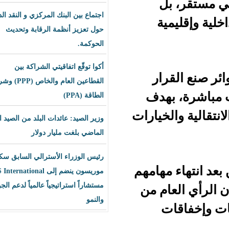
ل
اجتماع بين البنك المركزي و النقد الدولي
ة
حول تعزيز أنظمة الرقابة وتحديث
الحوكمة.
أكوا توقّع اتفاقيتي الشراكة بين
ار
القطاعين العام والخاص (PPP) وشراء
هدف
الطاقة (PPA)
خيارات
وزير الصيد: عائدات البلد من الصيد العام
الماضي بلغت مليار دولار
رئيس الوزراء الأسترالي السابق سكوت
مهامهم
موريسون ينضم إلى BLS International
مستشاراً استراتيجياً عالمياً لدعم الجودة
م من
والنمو
ت