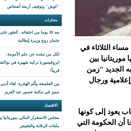
"كوش" وتوقيف أربعة أشخاص
مختارات
بعد 38 يوما من اختفائه.. العثور على
جثمان زوج وزيرة إيطالية
ء في
لكل من تبحث عن حلم الأمومة:
ين
ابروفيسورة تركية شهيرة في نواكشوط
زمن
قريباً!
ال
بين الفلسفة وألم الهجرة: لقاء أدبي
مميز في مكتبة جسور عبد العزيز
الاقتصاد
كونها
مجلس الاستقرار المالي بموريتانيا يبحث
ة التي
ملفات الرقابة والتفتيش