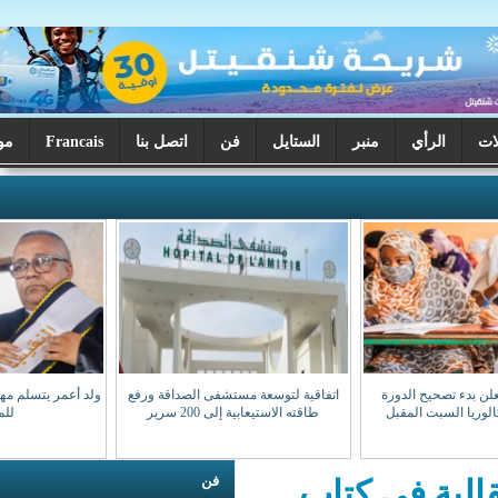
ر
الستايل
فن
اتصل بنا
Francais
موريتانيا اليوم
اتفاقية لتوسعة مستشفى الصداقة ورفع
ولد أعمر يتسلم مهامه نقيبا للهيئة الوطنية
طاقته الاستيعابية إلى 200 سرير
للمحامين
فن
كتاب