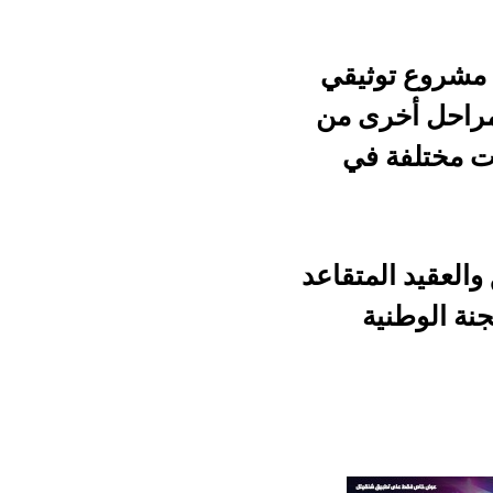
يقي
 من
ي
قاعد