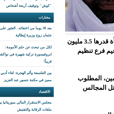
"كوش" وتوقيف أربعة أشخاص
مختارات
بعد 38 يوما من اختفائه.. العثور على
جثمان زوج وزيرة إيطالية
ضت الحكومة العسكرية في مالي، الخميس، مكافأة قدرها 3.5 مليون
لكل من تبحث عن حلم الأمومة:
يم
ابروفيسورة تركية شهيرة في نواكشوط
قريباً!
بين الفلسفة وألم الهجرة: لقاء أدبي
وب
مميز في مكتبة جسور عبد العزيز
الاقتصاد
مجلس الاستقرار المالي بموريتانيا يبحث
ملفات الرقابة والتفتيش