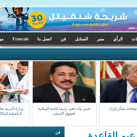
ر
الستايل
فن
اتصل بنا
Francais
موريتانيا اليوم
تعيين ولد داهي رئيسا للجنة الوطنية
وزارة التربية تعلن بدء تصحيح الدورة
لحقوق الإنسان
التكميلية للبكالوريا السبت المقبل
فن
اعدة