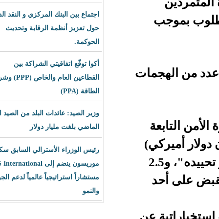
اجتماع بين البنك المركزي و النقد الدولي
ب
حول تعزيز أنظمة الرقابة وتحديث
الحوكمة.
أكوا توقّع اتفاقيتي الشراكة بين
لهجمات
القطاعين العام والخاص (PPP) وشراء
الطاقة (PPA)
وزير الصيد: عائدات البلد من الصيد العام
عة
الماضي بلغت مليار دولار
ر أميركي)
رئيس الوزراء الأسترالي السابق سكوت
ات تساعد في "القبض على غالي أو تحييده"، و2.5
موريسون ينضم إلى BLS International
د
مستشاراً استراتيجياً عالمياً لدعم الجودة
والنمو
 عن