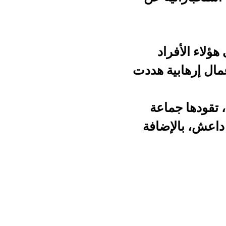
د
 هددت
عة
افة