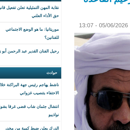
نقابة المهن التمثيلية تعلن تفعيل قانون
حق الأداء العلني
موريتانيا: ما هو الوضع الاجتماعي
للفنانين؟
رحيل الفنان القدير عبد الرحمن أبو زهرة
حوادث
ناشط يهاجم رئيس جهة البراكنة خلال
الاحتفاء بتنصيب غزواني
انتشال جثمان شاب قضى غرقا بشواطئ
نواذيبو
الدرك يعلن ضبط كمية من مخدر