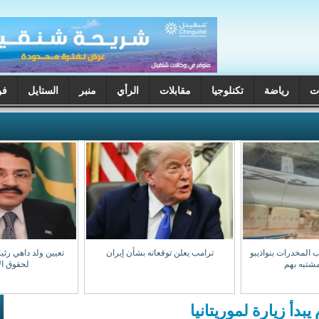
ت
رياضة
تكنلوجيا
مقابلات
الرأي
منبر
الستايل
فن
 المخدرات بنواذيبو
ترامب يعلن توقعاته بشأن إيران
تعيين ولد داهي رئي
شتبه بهم
لحقوق ال
أ زيارة لموريتانيا