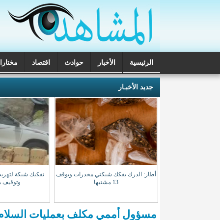
الرئيسية
الأخبار
حوادث
اقتصاد
مختارا
تحقيقات
جديد الأخبـار
 مسابقة لاكتتاب طلبة
أطار: الدرك يفكك شبكتي مخدرات ويوقف
تفكيك شبكة لتهريب
باط
13 مشتبها
وتوقيف م
مسؤول أممي مكلف بعمليات السلام يبد