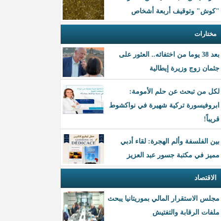
"كوش" وتوقيف أربعة أشخاص
مختارات
بعد 38 يوما من اختفائه.. العثور على
جثمان زوج وزيرة إيطالية
لكل من تبحث عن حلم الأمومة:
ابروفيسورة تركية شهيرة في نواكشوط
قريباً!
بين الفلسفة وألم الهجرة: لقاء أدبي
مميز في مكتبة جسور عبد العزيز
الاقتصاد
مجلس الاستقرار المالي بموريتانيا يبحث
ملفات الرقابة والتفتيش