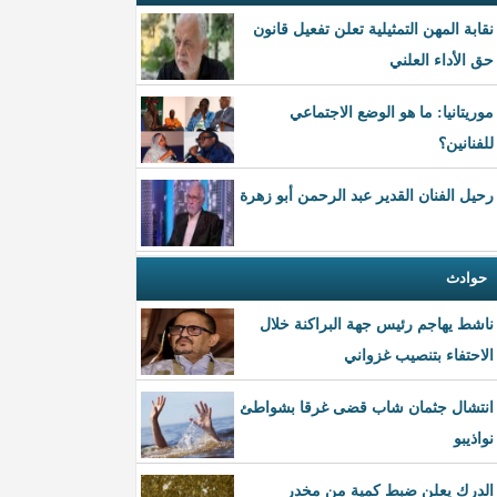
نقابة المهن التمثيلية تعلن تفعيل قانون
حق الأداء العلني
موريتانيا: ما هو الوضع الاجتماعي
للفنانين؟
رحيل الفنان القدير عبد الرحمن أبو زهرة
حوادث
ناشط يهاجم رئيس جهة البراكنة خلال
الاحتفاء بتنصيب غزواني
انتشال جثمان شاب قضى غرقا بشواطئ
نواذيبو
الدرك يعلن ضبط كمية من مخدر