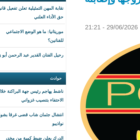
نقابة المهن التمثيلية تعلن تفعيل قانون
حق الأداء العلني
موريتانيا: ما هو الوضع الاجتماعي
للفنانين؟
رحيل الفنان القدير عبد الرحمن أبو زهرة
حوادث
ناشط يهاجم رئيس جهة البراكنة خلال
الاحتفاء بتنصيب غزواني
انتشال جثمان شاب قضى غرقا بشواطئ
نواذيبو
الدرك يعلن ضبط كمية من مخدر