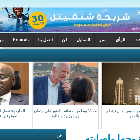
ر
الستايل
فن
اتصل بنا
Francais
موريتانيا اليوم
بعد 38 يوما من اختفائه.. العثور على جثمان
الخارجية: نعمل لضمان عودة مواطنينا
زوج وزيرة إيطالية
الموقوفين في مالي سالمين
فن
بته