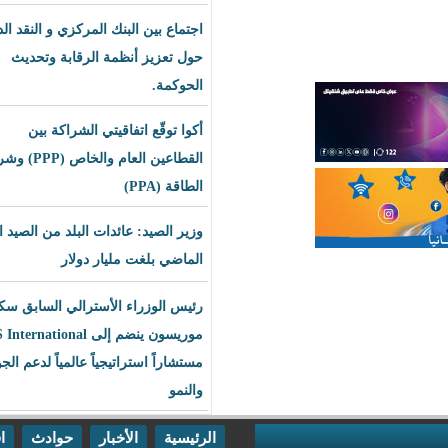
اجتماع بين البنك المركزي و النقد الدولي
حول تعزيز أنظمة الرقابة وتحديث
الحوكمة.
أكوا توقّع اتفاقيتي الشراكة بين
القطاعين العام والخاص (PPP) وشراء
الطاقة (PPA)
وزير الصيد: عائدات البلد من الصيد العام
الماضي بلغت مليار دولار
رئيس الوزراء الأسترالي السابق سكوت
موريسون ينضم إلى BLS International
مستشاراً استراتيجياً عالمياً لدعم الجودة
والنمو
الرئيسية
الأخبار
حوادث
اقتصاد