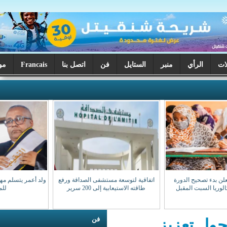
ر
الستايل
فن
اتصل بنا
Francais
موريتانيا اليوم
اتفاقية لتوسعة مستشفى الصداقة ورفع
ولد أعمر يتسلم مهامه نقيبا للهيئة الوطنية
طاقته الاستيعابية إلى 200 سرير
للمحامين
فن
ز