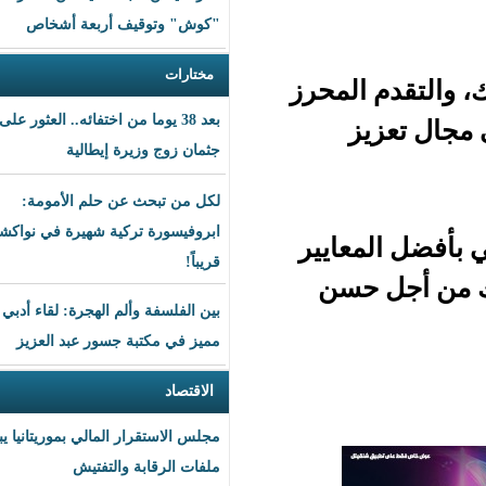
"كوش" وتوقيف أربعة أشخاص
مختارات
لمحرز
بعد 38 يوما من اختفائه.. العثور على
ز
جثمان زوج وزيرة إيطالية
لكل من تبحث عن حلم الأمومة:
ابروفيسورة تركية شهيرة في نواكشوط
ايير
قريباً!
حسن
بين الفلسفة وألم الهجرة: لقاء أدبي
مميز في مكتبة جسور عبد العزيز
الاقتصاد
مجلس الاستقرار المالي بموريتانيا يبحث
ملفات الرقابة والتفتيش