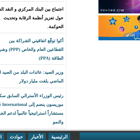
اجتماع بين البنك المركزي و النقد الدولي
حول تعزيز أنظمة الرقابة وتحديث
الحوكمة.
أكوا توقّع اتفاقيتي الشراكة بين
القطاعين العام والخاص (PPP) وشراء
الطاقة (PPA)
وزير الصيد: عائدات البلد من الصيد العام
الماضي بلغت مليار دولار
رئيس الوزراء الأسترالي السابق سكوت
موريسون ينضم إلى BLS International
مستشاراً استراتيجياً عالمياً لدعم الجودة
والنمو
الرئيسية
الأخبار
حوادث
اقتصاد