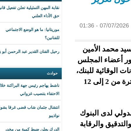
نقابة المهن التمثيلية تعلن تفعيل قانون
حق الأداء العلني
موريتانيا: ما هو الوضع الاجتماعي
للفنانين؟
أمين
رحيل الفنان القدير عبد الرحمن أبو زهرة
ء المجلس
للبنك،
حوادث
والتي تجري أعمالها في العاصمة الموريتانية خلال الفترة من 2 إلى 12
ناشط يهاجم رئيس جهة البراكنة خلال
الاحتفاء بتنصيب غزواني
انتشال جثمان شاب قضى غرقا بشواطئ
لبنوك
نواذيبو
رقابة
الدرك يعلن ضبط كمية من مخدر