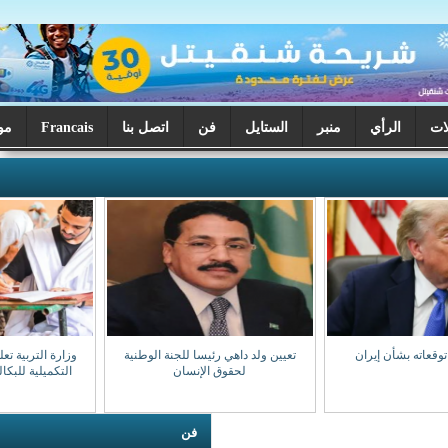
ر
الستايل
فن
اتصل بنا
Francais
موريتانيا اليوم
تعيين ولد داهي رئيسا للجنة الوطنية
وزارة التربية تعلن بدء تصحيح الدورة
لحقوق الإنسان
التكميلية للبكالوريا السبت المقبل
فن