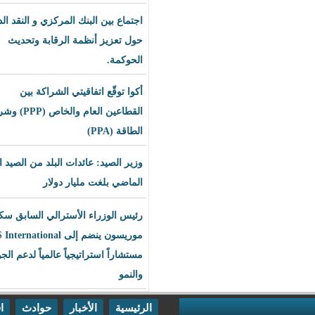
اجتماع بين البنك المركزي و النقد الدولي
حول تعزيز أنظمة الرقابة وتحديث
الحوكمة.
أكوا توقّع اتفاقيتي الشراكة بين
القطاعين العام والخاص (PPP) وشراء
الطاقة (PPA)
وزير الصيد: عائدات البلد من الصيد العام
الماضي بلغت مليار دولار
رئيس الوزراء الأسترالي السابق سكوت
موريسون ينضم إلى BLS International
مستشاراً استراتيجياً عالمياً لدعم الجودة
والنمو
الرئيسية
الأخبار
حوادث
اقتصاد