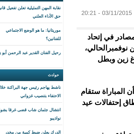
نقابة المهن التمثيلية تعلن تفعيل قانون
حق الأداء العلني
موريتانيا: ما هو الوضع الاجتماعي
حاد
للفنانين؟
الي،
رحيل الفنان القدير عبد الرحمن أبو زهرة
حوادث
ناشط يهاجم رئيس جهة البراكنة خلال
ستقام
الاحتفاء بتنصيب غزواني
ت عيد
انتشال جثمان شاب قضى غرقا بشواطئ
نواذيبو
الدرك يعلن ضبط كمية من مخدر