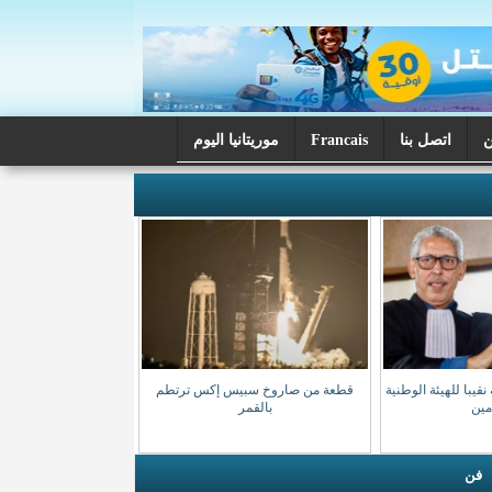
اتصل بنا
Francais
موريتانيا اليوم
قيبا للهيئة الوطنية
قطعة من صاروخ سبيس إكس ترتطم
مين
بالقمر
فن