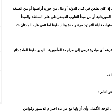
إذا كان يطعن في كيان الدولة أو ينال من حوزة أراضيها أو من الصبغة
لموريتانية أو من مبدأ التناوب الديمقراطي على السلطة والمبدأ
الملازم له الذي يحدد مدة ولاية رئيس الجمهورية بخمس سنوات قابلة للتجديد مرة واحدة وذلك طبقا لما تنص عليه المادتان 26
لقد أدى الرئيس ـ الذي يحظر عليه الدستور في المادة 29تزعم أي مبادرة ترمي إلى مراجعة المأمورية ـ اليمين طبقا للمادة ذاتها
فه.
 التالي:
لوجه الأكمل، وأن أزاولها مع مراعاة احترام الدستور وقوانين