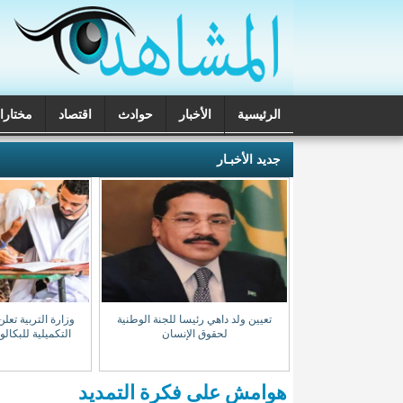
الرئيسية
الأخبار
حوادث
اقتصاد
مختارا
تحقيقات
جديد الأخبـار
قعاته بشأن إيران
تعيين ولد داهي رئيسا للجنة الوطنية
وزارة التربية تعل
لحقوق الإنسان
التكميلية للبكال
هوامش على فكرة التمديد