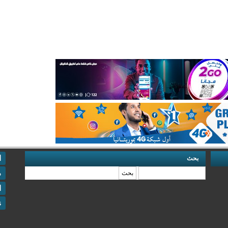
ا
بحث
‏بحث ‏
م
ا
s