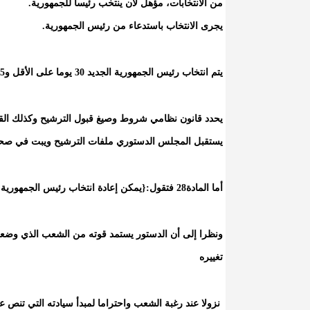
من الانتخابات، مؤهل لأن ينتخب رئيسا للجمهورية.
يجرى الانتخاب باستدعاء من رئيس الجمهورية.
يتم انتخاب رئيس الجمهورية الجديد 30 يوما على الأقل و45 يوما على الأكثر قبل انقضاء مدة الرئاسة الجارية.
يحدد قانون نظامي شروط وصيغ قبول الترشيح وكذلك القواع
يستقبل المجلس الدستوري ملفات الترشيح ويبت في صحتها 
أما المادة28 فتقول:{يمكن إعادة انتخاب رئيس الجمهورية لمرة واحدة}.
ونظرا إلى أن الدستور يستمد قوته من الشعب الذي وضعه 
تغييره
نزولا عند رغبة الشعب واحتراما لمبدأ سيادته التي تنص عل