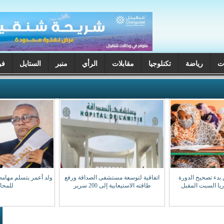
ت
رياضة
تكنلوجيا
مقابلات
الرأي
منبر
الستايل
فن
ن بدء تصحيح الدورة
اتفاقية لتوسعة مستشفى الصداقة ورفع
ولد أعمر يتسلم مهامه ن
وريا السبت المقبل
طاقته الاستيعابية إلى 200 سرير
للمحا