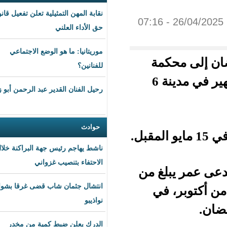
نقابة المهن التمثيلية تعلن تفعيل قانون
حق الأداء العلني
موريتانيا: ما هو الوضع الاجتماعي
مة
للفنانين؟
الطفل بتهمة الاعتداء على طفل بالضرب داخل نادٍ شهير في مدينة 6
رحيل الفنان القدير عبد الرحمن أبو زهرة
حوادث
ناشط يهاجم رئيس جهة البراكنة خلال
الاحتفاء بتنصيب غزواني
غ من
انتشال جثمان شاب قضى غرقا بشواطئ
في
نواذيبو
الدرك يعلن ضبط كمية من مخدر