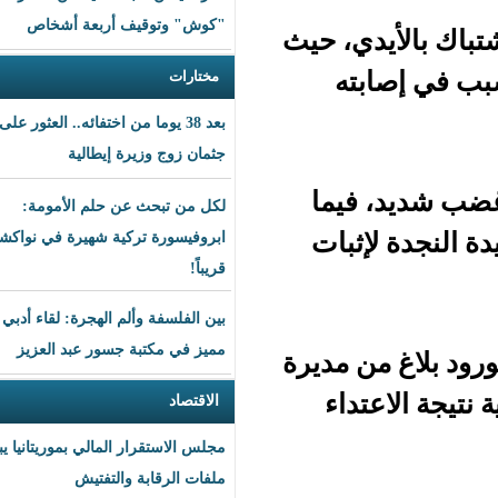
"كوش" وتوقيف أربعة أشخاص
ي، حيث
ته
مختارات
بعد 38 يوما من اختفائه.. العثور على
جثمان زوج وزيرة إيطالية
فيما
لكل من تبحث عن حلم الأمومة:
ثبات
ابروفيسورة تركية شهيرة في نواكشوط
قريباً!
بين الفلسفة وألم الهجرة: لقاء أدبي
مميز في مكتبة جسور عبد العزيز
 مديرة
داء
الاقتصاد
مجلس الاستقرار المالي بموريتانيا يبحث
ملفات الرقابة والتفتيش