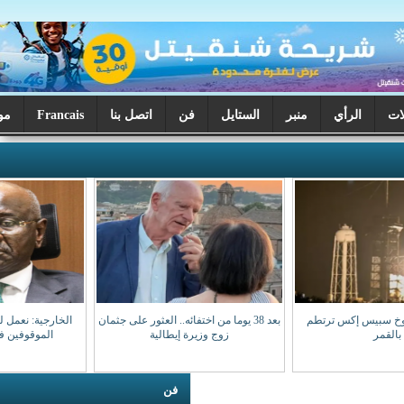
ر
الستايل
فن
اتصل بنا
Francais
موريتانيا اليوم
بعد 38 يوما من اختفائه.. العثور على جثمان
الخارجية: نعمل لضمان عودة مواطنينا
زوج وزيرة إيطالية
الموقوفين في مالي سالمين
فن