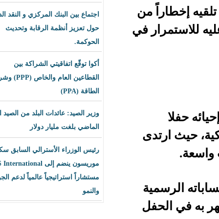
ً من
اجتماع بين البنك المركزي و النقد الدولي
ار في
حول تعزيز أنظمة الرقابة وتحديث
الحوكمة.
أكوا توقّع اتفاقيتي الشراكة بين
القطاعين العام والخاص (PPP) وشراء
الطاقة (PPA)
وزير الصيد: عائدات البلد من الصيد العام
الماضي بلغت مليار دولار
تدى
رئيس الوزراء الأسترالي السابق سكوت
موريسون ينضم إلى BLS International
مستشاراً استراتيجياً عالمياً لدعم الجودة
مية
والنمو
حفل