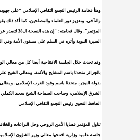
وهنأ فخامة الرئيس التجمع الثقافي الإسلامي "على جهوده ا
والتآخي، وتعزيز دور العلماء والمصلحين، كما أكد ذلك بقو
المؤتمر". وقال 
السيرة النبوية وأثره في السلم على مستوى الأمة وفي ال
وقد تحدث خلال الجلسة الافتتاحية أيضا كل من معالي ال
بالجزائر متحدثا باسم المشايخ والأئمة، ومعالي الشيخ علي
بدولة النيجر، متحدثا باسم وفود الغرب الإسلامي، ومعال
الشرق الإسلامي، وصاحب السماحة الشيخ سعيد الكملي من 
الحافظ النحوي رئيس التجمع الثقافي الإسلامي
تناول المؤتمر قضايا الأمن الروحي وحل النزاعات والخلاف
جلسة علمية وزارية افتتحها معالي وزير الشؤون الإسلامي