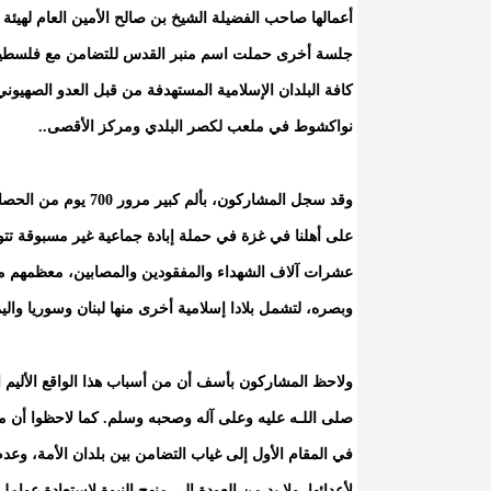
أعمالها صاحب الفضيلة الشيخ بن صالح الأمين العام لهيئ
جلسة أخرى حملت اسم منبر القدس للتضامن مع فلسطين ول
كافة البلدان الإسلامية المستهدفة من قبل العدو الصهيون
نواكشوط في ملعب لكصر البلدي ومركز الأقصى..
وقد سجل المشاركون، ب
على أهلنا في غزة في حملة إبادة جماعية غير مسبوقة تت
عشرات آلاف الشهداء والمفقودين والمصابين، معظمهم من
وبصره، لتشمل بلادا إسلامية أخرى منها لبنان وسوريا والي
ولاحظ المشاركون بأسف أن من أسباب هذا الواقع الأليم ا
صلى اللـه عليه وعلى آله وصحبه وسلم. كما لاحظوا أن ما 
في المقام الأول إلى غياب التضامن بين بلدان الأمة، وعد
لأعدائها. ولا بد من العودة إلى منهج النبوة لاستعادة عوا