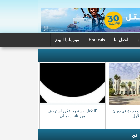
اتصل بنا
Francais
موريتانيا اليوم
ت جديدة في ديوان
"التكتل" يستغرب تكرر استهداف
الأول
موريتانيين بمالي
فن