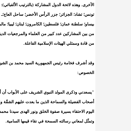
الأخرى. وهذه لائحة الدول المشاركة (بالترتيب الألفبائي): إسب
تونس؛ تشاد؛ الجزائر؛ جزر الرأس الأخضر؛ ساحل العاج؛ـ الس
بيساو؛ سلطنة عمان؛ فلسطين؛ الكامرون؛ لبنان؛ ليبيا؛ مالي؛
من بين المشاركين عدد كبير من العلماء والمرجعيات الدي
من قادة وممثلي الهيئات الإسلامية الفاعلة.
وقد أشرف فخامة رئيس الجمهورية السيد محمد بن الشيخ ال
الخصوص:
"يسعدني وذكرى المولد النبوي الشريف على الأبواب أن أ
أصحاب الفضيلة والسماحة الذين ما بعدت عليهم الشقّة ول
اليوم الاحتفاء بسيرة صفوة الخلق ونور الهدى سيدنا محمد 
وتمثّل لمعاني رسالته السمحة في نقاء قيمها السامية.