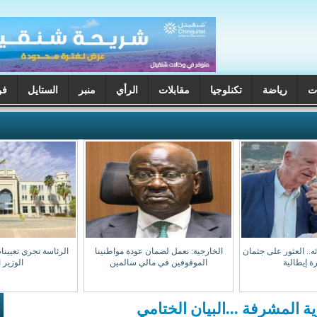
ت
رياضة
تكنلوجيا
مقابلات
الرأي
منبر
الستايل
فن
ختفائه.. العثور على جثمان
الخارجية: نعمل لضمان عودة مواطنينا
الرئاسة تجري تعيينا
ة إيطالية
الموقوفين في مالي سالمين
الوزير 
ية المشرفة ...البيان الختامي