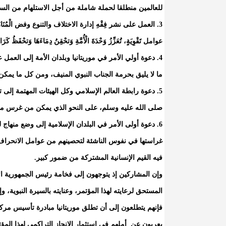
للعالمين منطلقا لحملة شاملة من أجل الاستلهام من السي
3. العمل على نشر فِقْهِ إدارة الاختلاف والتنوع وفض الْمُنَاز
عوامل تَقْوِيَةٍ، تُعَزِّزُ وَحْدَةَ الْأُمَّةِ وَتحْقِنُ دِمَاءَهَا وَتحْفَظُ كَرَامَ
4. دعوة أولي الأمر في موريتانيا وبلدان الأمة إلى العم
ما لا يليق بحرمة الجناب النبوي المنيف، ومن كل ما يمكن أ
5. دعوة رابطة العالم الإسلامي وكل الهيئات المهتمة إل
صلى الله عليه وسلم، على النحو الذي يمكن من غرس مح
6. دعوة أولى الأمر في البلدان الإسلامية إلى وضع منهاج 
غراستها في نفوس الناشئة لتحصينهم من عوامل الانحراف 
فيه القيم الإنسانية المشتركة من ضمور كبير.
وإن المشاركين إذ يتوجهون إلى فخامة رئيس الجمهورية الإ
المستحق لرعايته لهذا المؤتمر، وعنايته بالسيرة النبوية، 
فإنهم يتطلعون إلى أن تطلق موريتانيا مبادرة تأسيس مركز
يعربون عن أملهم في استثمار الإنجاز التراكمي لهذا المؤ