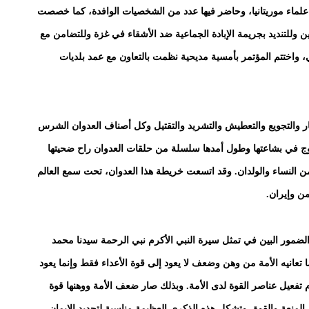
ة علماء موريتانيا، وحاضر فيها عدد من الشخصيات الوافدة، كما خصصت
لتنديد بجريمة الإبادة الجماعية ضد الأشقاء في غزة وللتضامن مع
ي، واختتم المؤتمر بأمسية مديحية نظمت بالتعاون مع عمد بلديات
ألم كبير مرور 700 يوم من الحصار والتجويع والتعطيش والتشريد والتقتيل وكل أصناف العدوان الشرس
وج في بشاعتها وطول أمدها سلسلة من حلقات العدوان راح ضحيتها
 النساء والولدان. وقد اتسعت خريطة هذا العدوان، تحت سمع العالم
من وإيران.
لضمور البين في تمثل سيرة النبي الأكرم نبي الرحمة سيدنا محمد
تعانيه الأمة من وهن وضعف لا يعود إلى قوة الأعداء فقط وإنما يعود
م تفعيل عناصر القوة لدى الأمة. وبذلك صار ضعف الأمة ووهنها قوة
مل المنعة والقوة، وتشكل هذه الذكرى العظيمة مناسبة لتجديد الإيمان