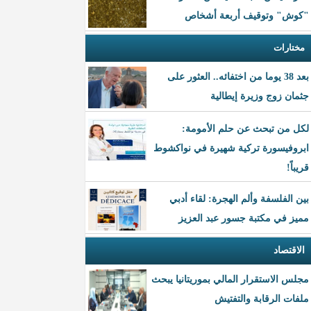
"كوش" وتوقيف أربعة أشخاص
مختارات
بعد 38 يوما من اختفائه.. العثور على
جثمان زوج وزيرة إيطالية
لكل من تبحث عن حلم الأمومة:
ابروفيسورة تركية شهيرة في نواكشوط
قريباً!
بين الفلسفة وألم الهجرة: لقاء أدبي
مميز في مكتبة جسور عبد العزيز
الاقتصاد
مجلس الاستقرار المالي بموريتانيا يبحث
ملفات الرقابة والتفتيش