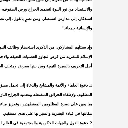
والاستمداد من نور النبوة لتضميد الجراح ورص الصفوف،
استذكار، إلى مدارس استبصار، ومن نصرٍ بالقول، إلى نصرٍ 
والإنسانية جمعاء."
وإذ يستلهم المشاركون من الذكرى استحضار وظائف النبوة ال
الإسلام للبشرية من فرص لتجاوز العصبيات الضيقة والاجت
أجل التعريف بالسيرة النبوية ومن بينها معرض ومتحف السير
1. دعوة العلماء والأئمة والمشايخ والدعاة إلى تحمل م
المظلوم، ولإطفاء الحرائق المشتعلة وتضميد الجراح النا
بما يعين على نصرة المظلومين المضطهدين، وتعزيز مناعة 
مكانتها في قيادة البشرية والسير بها على هدى مستقيم.