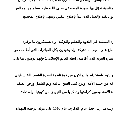
 مناسبة نحوّل بها سيرة المصطفى صلى اللـه عليه وسلم من مجالس
بالقيم والعمل الذي يبدأ بإصلاح النفس وينتهي بإصلاح المجتمع
متمثلة في التلاوة والتعليم والتزكية؛ وإذ يستذكرون ما يوفره
ماع على القيم المشتركة؛ وإذ يشيدون بكل المبادرات التي أطلقت من
ة النبوية الذى أقامته رابطة العالم الإسلامي؛ فإنهم يوصون بما يلي:
سؤوليتهم واستخدام ما يملكون من قوة ناعمة لنصرة الشعب الفلسطيني
زفة من جسد الأمة، ونزع فتيل الفتن النائمة ولم الشمل ورص الصف
الأمة، وصون كرامتها وتمكينها من النهوض من كبوتها، واستعادة
2. دعوة الدول والجهات الحكومية والمجتمعية في العالم الإسلامي إلى جعل عام الذكرى، عام 1500 على مولد الرحمة المهداة