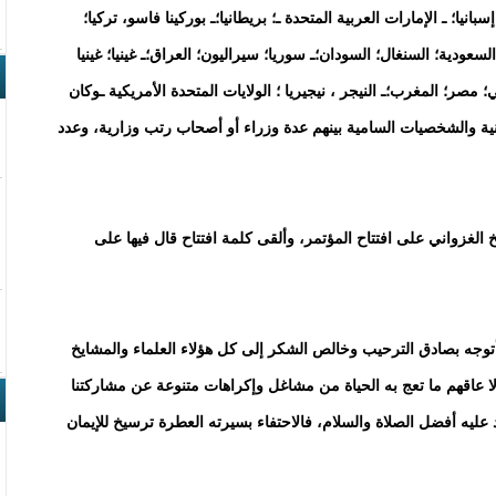
انيا؛ ـ الإمارات العربية المتحدة ـ؛ بريطانيا؛ـ بوركينا فاسو، تركيا؛
عودية؛ السنغال؛ السودان؛ـ سوريا؛ سيراليون؛ العراق؛ـ غينيا؛ غينيا
 مصر؛ المغرب؛ـ النيجر ، نيجيريا ؛ الولايات المتحدة الأمريكية ـوكان
نية والشخصيات السامية بينهم عدة وزراء أو أصحاب رتب وزارية، وعدد
غزواني على افتتاح المؤتمر، وألقى كلمة افتتاح قال فيها على
توجه بصادق الترحيب وخالص الشكر إلى كل هؤلاء العلماء والمشايخ
ا عاقهم ما تعج به الحياة من مشاغل وإكراهات متنوعة عن مشاركتنا
عليه أفضل الصلاة والسلام، فالاحتفاء بسيرته العطرة ترسيخ للإيمان