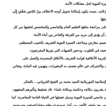
رة النبوية لحل مشكلات الأمة.
َعَاتِ، بحيث يكون بإمكاننا تحويل أوجه الاختلاف مِنْ عَنَاصِرِ ضَعْفٍ إِلَى
تَهَا.
ل على مراجعة مناهج التعليم العام والجامعي والمتخصص لتنقيتها من كل
ن يؤدي إلى مزيد من الفرقة والتناحر بين أبناء الأمة؛
ى تعميم معارض ومتاحف السيرة النبوية للتعريف بالحبيب المصطفى
بته في القلوب، ودحض الشبهات التي يثيرها المغرضون؛
للتربية الأخلاقية قوامه التعريف بالأخلاق المحمدية والعمل على
والانجراف في عالم تعصف به المتغيرات، وتهيمن فيه المادة، وتعاني
سلامية الموريتانية السيد محمد بن الشيخ الغزواني، ، بالشكر
وإذ يقدرون مكانته وحكمته ومكانة علماء بلاد شنقيط وتأثيرهم المشهود،
 جامعي للسيرة النبوية وسبل تفعيلها في الحياة العامة المعاصرة، كما
تمر بعد بلوغه الأشد، من أجل توسيع خريطته محليا لتستفيد منه جميع