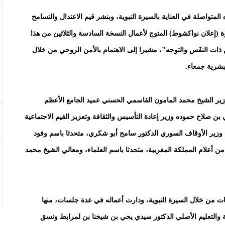
لمتواصلة في العناية بالسيرة النبوية، وبنشر قيم الاعتدال والتسامح
ة (إعلان نواكشوط) المتوج لأعمال النسخة السادسة والثلاثين من هذا
فخامته: "إن هذه النسخة ال38 لتصدر عن ذات النفَس والتوجه"، مشيرا إلى الاهتمام بالأمن الروحي من خلال
بشرية جمعاء.
وزير الشيخ محمد المامون القاسمي الحسني عميد الجامع الأعظم
 بن صلاح حموده وزير إعادة التأسيس والثقافة وتعزيز القيم الاجتماعية
ي وزير الأوقاف السوري الدكتور سامح أبو شكري، متحدثا باسم وفود
أعلام المملكة المغربية، متحدثا باسم العلماء، ومعالي الشيخ محمد
ات من خلال السيرة النبوية، ودارت أعماله في عدة جلسات، منها
ة والتعليم الأصلي الدكتور سيدي يحي بن شيخنا بن لمرابط ونسق