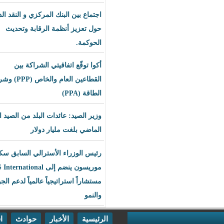
اجتماع بين البنك المركزي و النقد الدولي
حول تعزيز أنظمة الرقابة وتحديث
الحوكمة.
أكوا توقّع اتفاقيتي الشراكة بين
القطاعين العام والخاص (PPP) وشراء
الطاقة (PPA)
وزير الصيد: عائدات البلد من الصيد العام
الماضي بلغت مليار دولار
رئيس الوزراء الأسترالي السابق سكوت
موريسون ينضم إلى BLS International
مستشاراً استراتيجياً عالمياً لدعم الجودة
والنمو
الرئيسية
الأخبار
حوادث
اقتصاد