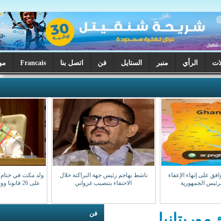
ر
الستايل
فن
اتصل بنا
Francais
موريتانيا اليوم
ناشط يهاجم رئيس جهة البراكنة خلال
ولد مكت في ختام دورة البرلمان: صادقنا
الاحتفاء بتنصيب غزواني
على 26 قانونا ووجهنا 28 سؤالا للوزراء
فن