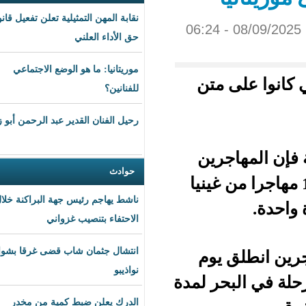
نقابة المهن التمثيلية تعلن تفعيل قانون
حق الأداء العلني
موريتانيا: ما هو الوضع الاجتماعي
على متن
للفنانين؟
رحيل الفنان القدير عبد الرحمن أبو زهرة
رين
حوادث
 و15 مهاجرا من غينيا
ناشط يهاجم رئيس جهة البراكنة خلال
الاحتفاء بتنصيب غزواني
انتشال جثمان شاب قضى غرقا بشواطئ
يوم
نواذيبو
البحر لمدة
الدرك يعلن ضبط كمية من مخدر