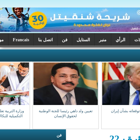
ر
الستايل
فن
اتصل بنا
Francais
موريتانيا اليوم
تعيين ولد داهي رئيسا للجنة الوطنية
وزارة التربية تعلن بدء تصحيح الدورة
لحقوق الإنسان
التكميلية للبكالوريا السبت المقبل
فن