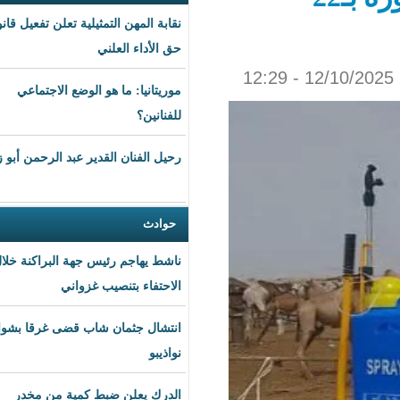
نقابة المهن التمثيلية تعلن تفعيل قانون
حق الأداء العلني
موريتانيا: ما هو الوضع الاجتماعي
للفنانين؟
رحيل الفنان القدير عبد الرحمن أبو زهرة
حوادث
ناشط يهاجم رئيس جهة البراكنة خلال
الاحتفاء بتنصيب غزواني
انتشال جثمان شاب قضى غرقا بشواطئ
نواذيبو
الدرك يعلن ضبط كمية من مخدر