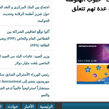
علق
اجتماع بين البنك المركزي و النقد الدولي
حول تعزيز أنظمة الرقابة وتحديث
الحوكمة.
أكوا توقّع اتفاقيتي الشراكة بين
القطاعين العام والخاص (PPP) وشراء
الطاقة (PPA)
وزير الصيد: عائدات البلد من الصيد العام
الماضي بلغت مليار دولار
رئيس الوزراء الأسترالي السابق سكوت
موريسون ينضم إلى BLS International
مستشاراً استراتيجياً عالمياً لدعم الجودة
والنمو
الرئيسية
الأخبار
حوادث
اقتصاد