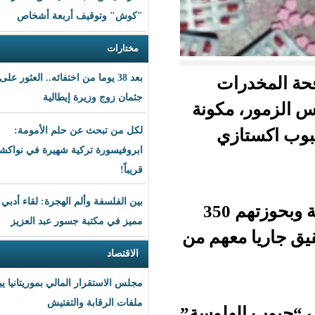
"كوش" وتوقيف أربعة أشخاص
مختارات
بعد 38 يوما من اختفائه.. العثور على
ت
جثمان زوج وزيرة إيطالية
مكونة
ي
لكل من تبحث عن حلم الأمومة:
ابروفيسورة تركية شهيرة في نواكشوط
قريباً!
بين الفلسفة وألم الهجرة: لقاء أدبي
وأضافت الشرطة في إيجاز، أنه تم ضبط أفراد العصابة وبحوزتهم 350
مميز في مكتبة جسور عبد العزيز
عهم من
الاقتصاد
مجلس الاستقرار المالي بموريتانيا يبحث
ملفات الرقابة والتفتيش
هلوسة”