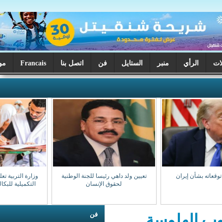
ر
الستايل
فن
اتصل بنا
Francais
موريتانيا اليوم
تعيين ولد داهي رئيسا للجنة الوطنية
وزارة التربية تعلن بدء تصحيح الدورة
لحقوق الإنسان
التكميلية للبكالوريا السبت المقبل
فن
سة