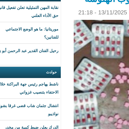
نقابة المهن التمثيلية تعلن تفعيل قانون
حق الأداء العلني
موريتانيا: ما هو الوضع الاجتماعي
للفنانين؟
رحيل الفنان القدير عبد الرحمن أبو زهرة
حوادث
ناشط يهاجم رئيس جهة البراكنة خلال
الاحتفاء بتنصيب غزواني
انتشال جثمان شاب قضى غرقا بشواطئ
نواذيبو
الدرك يعلن ضبط كمية من مخدر