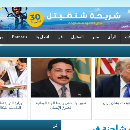
ر
الستايل
فن
اتصل بنا
Francais
موريتانيا اليوم
تعيين ولد داهي رئيسا للجنة الوطنية
وزارة التربية تعلن بدء تصحيح الدورة
لحقوق الإنسان
التكميلية للبكالوريا السبت المقبل
فن
ي