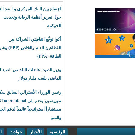
اجتماع بين البنك المركزي و النقد الدولي
حول تعزيز أنظمة الرقابة وتحديث
الحوكمة.
أكوا توقّع اتفاقيتي الشراكة بين
القطاعين العام والخاص (PPP) وشراء
الطاقة (PPA)
وزير الصيد: عائدات البلد من الصيد العام
الماضي بلغت مليار دولار
رئيس الوزراء الأسترالي السابق سكوت
موريسون ينضم إلى BLS International
مستشاراً استراتيجياً عالمياً لدعم الجودة
والنمو
الرئيسية
الأخبار
حوادث
اقتصاد