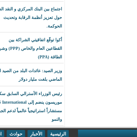
اجتماع بين البنك المركزي و النقد الدولي
حول تعزيز أنظمة الرقابة وتحديث
الحوكمة.
أكوا توقّع اتفاقيتي الشراكة بين
القطاعين العام والخاص (PPP) وشراء
الطاقة (PPA)
وزير الصيد: عائدات البلد من الصيد العام
الماضي بلغت مليار دولار
رئيس الوزراء الأسترالي السابق سكوت
موريسون ينضم إلى BLS International
مستشاراً استراتيجياً عالمياً لدعم الجودة
والنمو
الرئيسية
الأخبار
حوادث
اقتصاد