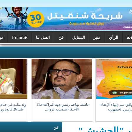
ر
الستايل
فن
اتصل بنا
Francais
موريتانيا اليوم
ناشط يهاجم رئيس جهة البراكنة خلال
ولد مكت في ختام دورة البرلمان: صادقنا
الاحتفاء بتنصيب غزواني
على 26 قانونا ووجهنا 28 سؤالا للوزراء
فن
شيش"