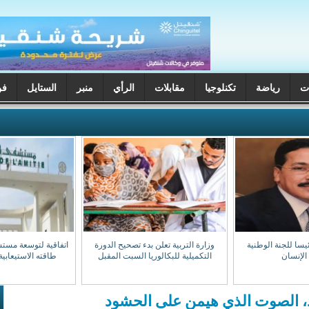
ت
رياضة
تكنلوجيا
مقابلات
الرأي
منبر
الستايل
فن
يسا للجنة الوطنية
وزارة التربية تعلن بدء تصحيح الدورة
اتفاقية لتوسعة مست
الإنسان
التكميلية للبكالوريا السبت المقبل
طاقته الاستيعابية إلى 0
يد، الصوت الذي هيمن على الحشود