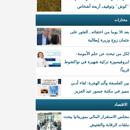
"كوش" وتوقيف أربعة أشخاص
مختارات
بعد 38 يوما من اختفائه.. العثور على
جثمان زوج وزيرة إيطالية
لكل من تبحث عن حلم الأمومة:
ابروفيسورة تركية شهيرة في نواكشوط
قريباً!
بين الفلسفة وألم الهجرة: لقاء أدبي
مميز في مكتبة جسور عبد العزيز
الاقتصاد
مجلس الاستقرار المالي بموريتانيا يبحث
ملفات الرقابة والتفتيش