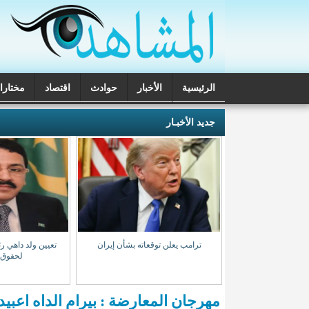
الرئيسية
الأخبار
حوادث
اقتصاد
مختارا
تحقيقات
جديد الأخبـار
ب المخدرات بنواذيبو
ترامب يعلن توقعاته بشأن إيران
تعيين ولد داهي رئ
 مشتبه بهم
لحقوق 
مهرجان المعارضة : بيرام الداه اعب