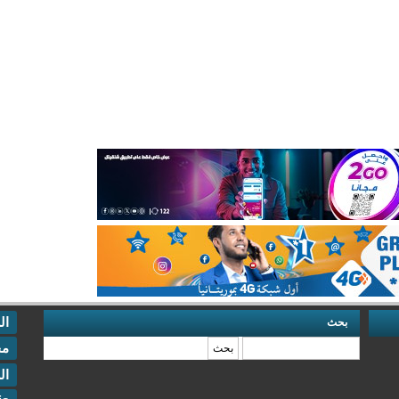
ال
بحث
‏بحث ‏
مخ
ال