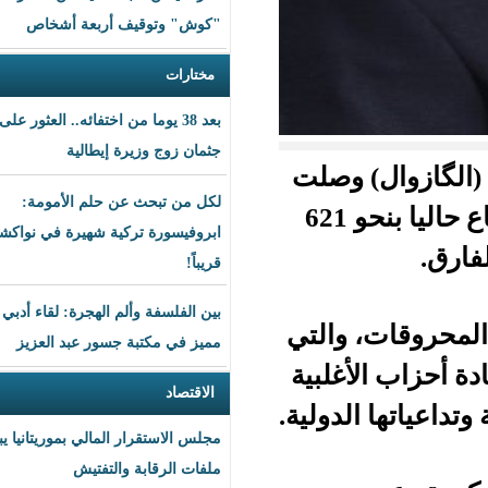
"كوش" وتوقيف أربعة أشخاص
مختارات
بعد 38 يوما من اختفائه.. العثور على
جثمان زوج وزيرة إيطالية
 وصلت
لكل من تبحث عن حلم الأمومة:
حتى نهاية مايو المنصرم إلى 700 أوقية قديمة، فيما يُباع حاليا بنحو 621
ابروفيسورة تركية شهيرة في نواكشوط
قريباً!
بين الفلسفة وألم الهجرة: لقاء أدبي
 والتي
مميز في مكتبة جسور عبد العزيز
غلبية
الاقتصاد
لدولية.
مجلس الاستقرار المالي بموريتانيا يبحث
ملفات الرقابة والتفتيش