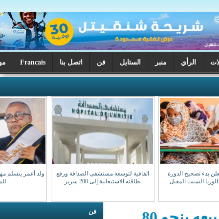
ر
الستايل
فن
اتصل بنا
Francais
موريتانيا اليوم
اتفاقية لتوسعة مستشفى الصداقة ورفع
ولد أعمر يتسلم مهامه نقيبا للهيئة الوطنية
طاقته الاستيعابية إلى 200 سرير
للمحامين
فن
غزواني: تكلفة لتر "الگازوال" تفوق سعر بيعه بنحو 80