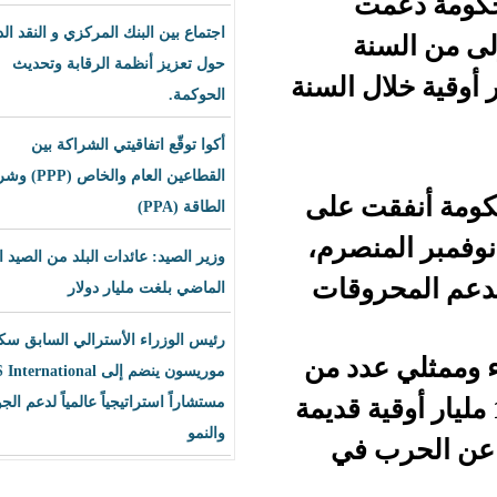
اجتماع بين البنك المركزي و النقد الدولي
ة
حول تعزيز أنظمة الرقابة وتحديث
ار أوقية خلال السنة
الحوكمة.
أكوا توقّع اتفاقيتي الشراكة بين
القطاعين العام والخاص (PPP) وشراء
 على
الطاقة (PPA)
صرم،
وزير الصيد: عائدات البلد من الصيد العام
الماضي بلغت مليار دولار
رئيس الوزراء الأسترالي السابق سكوت
لي عدد من
موريسون ينضم إلى BLS International
و 187 مليار أوقية قديمة
مستشاراً استراتيجياً عالمياً لدعم الجودة
والنمو
في