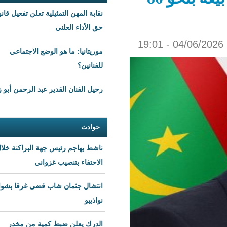
نقابة المهن التمثيلية تعلن تفعيل قانون
حق الأداء العلني
موريتانيا: ما هو الوضع الاجتماعي
للفنانين؟
رحيل الفنان القدير عبد الرحمن أبو زهرة
حوادث
ناشط يهاجم رئيس جهة البراكنة خلال
الاحتفاء بتنصيب غزواني
انتشال جثمان شاب قضى غرقا بشواطئ
نواذيبو
الدرك يعلن ضبط كمية من مخدر