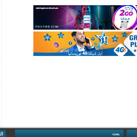
ال
بحث