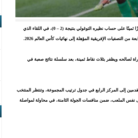
حقق المنتخب الوطني الأول لكرة القدم مساء الجمعة فوزًا ثمينًا على حساب نظيره التوغولي بنتيجة (2 – 0)، في اللقاء الذي
 من التصفيات الإفريقية المؤهلة إلى نهائيات كأس العالم 2026.
 لصالحه ويظفر بثلاث نقاط ثمينة، بعد سلسلة نتائج صعبة في
، رفع “المرابطون” رصيدهم إلى 5 نقاط، متقدمين إلى المركز الرابع في جدول ترتيب المجموعة، وتنتظر المنتخب
ى نفس الملعب، ضمن منافسات الجولة الثامنة، في محاولة لمواصلة