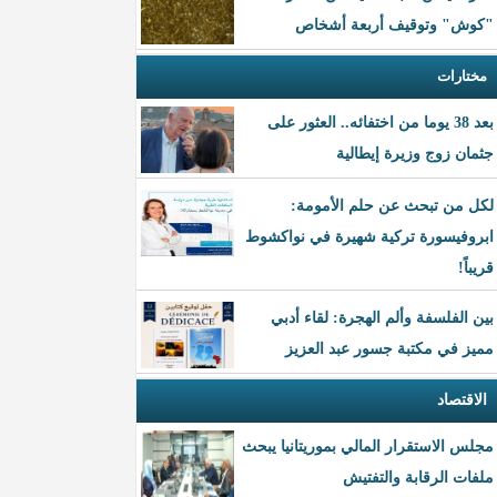
"كوش" وتوقيف أربعة أشخاص
مختارات
بعد 38 يوما من اختفائه.. العثور على
جثمان زوج وزيرة إيطالية
لكل من تبحث عن حلم الأمومة:
ابروفيسورة تركية شهيرة في نواكشوط
قريباً!
بين الفلسفة وألم الهجرة: لقاء أدبي
مميز في مكتبة جسور عبد العزيز
الاقتصاد
مجلس الاستقرار المالي بموريتانيا يبحث
ملفات الرقابة والتفتيش