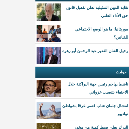
نقابة المهن التمثيلية تعلن تفعيل قانون
حق الأداء العلني
موريتانيا: ما هو الوضع الاجتماعي
للفنانين؟
رحيل الفنان القدير عبد الرحمن أبو زهرة
حوادث
ناشط يهاجم رئيس جهة البراكنة خلال
الاحتفاء بتنصيب غزواني
انتشال جثمان شاب قضى غرقا بشواطئ
نواذيبو
الدرك يعلن ضبط كمية من مخدر