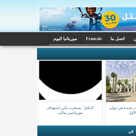
اتصل بنا
Francais
موريتانيا اليوم
ت جديدة في ديوان
"التكتل" يستغرب تكرر استهداف
الأول
موريتانيين بمالي
فن