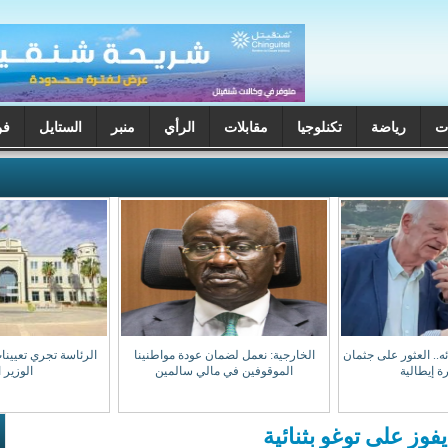
ت
رياضة
تكنلوجيا
مقابلات
الرأي
منبر
الستايل
فن
ختفائه.. العثور على جثمان
الخارجية: نعمل لضمان عودة مواطنينا
الرئاسة تجري تعيينا
ة إيطالية
الموقوفين في مالي سالمين
الوزير 
وز على توغو بثنائية