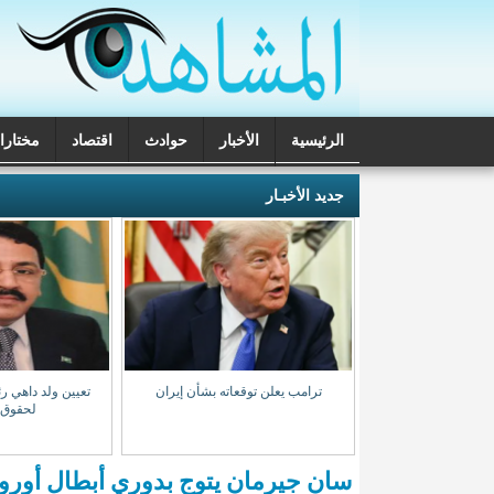
الرئيسية
الأخبار
حوادث
اقتصاد
مختارا
تحقيقات
جديد الأخبـار
ب المخدرات بنواذيبو
ترامب يعلن توقعاته بشأن إيران
تعيين ولد داهي رئ
 مشتبه بهم
لحقوق 
سان جيرمان يتوج بدوري أبطال أورو