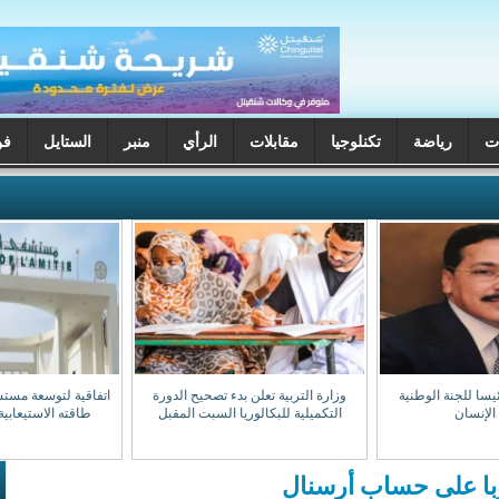
ت
رياضة
تكنلوجيا
مقابلات
الرأي
منبر
الستايل
فن
يسا للجنة الوطنية
وزارة التربية تعلن بدء تصحيح الدورة
اتفاقية لتوسعة مست
الإنسان
التكميلية للبكالوريا السبت المقبل
طاقته الاستيعابية إلى 0
با على حساب أرسنال