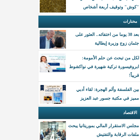
"كوش" وتوقيف أربعة أشخاص
مختارات
بعد 38 يوما من اختفائه.. العثور على
جثمان زوج وزيرة إيطالية
لكل من تبحث عن حلم الأمومة:
ابروفيسورة تركية شهيرة في نواكشوط
قريباً!
بين الفلسفة وألم الهجرة: لقاء أدبي
مميز في مكتبة جسور عبد العزيز
الاقتصاد
مجلس الاستقرار المالي بموريتانيا يبحث
ملفات الرقابة والتفتيش