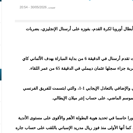
سبت, 30/05/2026 - 20:54
ل أوروبا لكرة القدم، بفوزه على أرسنال الإنجليزي، بضربات
فعلى ملعب بوشكاش آرينا في العاصمة المجرية بودابست تقدم أرسنال في الدقيقة 6 من بداية المباراة بهدف الألماني كاي
لها عثمان ديبملي في الدقيقة 65 من عمر اللقاء.
واحتكم الفريقان لضربات الجزاء بعد انتهاء الوقتين الأصلي والإضافي بالتعادل الإيجابي 1-1، والتي ابتسمت للفريق الفرنسي
ركلات الترجيح دورا حاسما في تحديد هوية البطولة الأهم والأقوى على مستوى الأندية
ي القارة العجوز، التي انطلقت نسختها الأولى عام 1956، كما أنها الأولى منذ فوز ريال مدريد الإسباني باللقب على حساب جاره