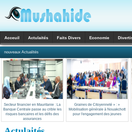
Acceuil
Actulaités
Faits Divers
Economie
Divert
العربية
nouveaux Actualités
Secteur financier en Mauritanie : La
« Graines de Citoyenneté » :
Banque Centrale passe au crible les
Mobilisation générale à Nouakchott
risques bancaires et les défis des
pour l'engagement des jeunes
assurances
Actulaités