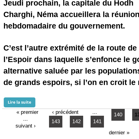
Jeudi prochain, la capitale du Hodh
Charghi, Néma accueillera la réunio
hebdomadaire du gouvernement.
C’est l’autre extrémité de la route de
l’Espoir dans laquelle s’enfonce le
alternative saluée par les population
de grands espoirs, si l’on en croit le 
Lire la suite
de La capitale du Hodh Charghi, la deuxième de l'intér
« premier
‹ précédent
…
140
Pages
1
…
143
142
141
suivant ›
dernier »