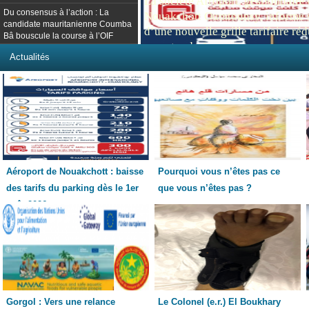
La société Afroport, gestionnaire 
J’ai emprunté cette question à l’écrivaine
Du consensus à l’action : La
Nouakchott Oumtounsy, informe se
dénonce le piège de l’assignation identitai
candidate mauritanienne Coumba
d’une nouvelle grille tarifaire réd
Bâ bouscule la course à l’OIF
compter du 1er a
Actualités
Aéroport de Nouakchott : baisse
Pourquoi vous n’êtes pas ce
des tarifs du parking dès le 1er
que vous n’êtes pas ?
août 2026
Gorgol : Vers une relance
Le Colonel (e.r.) El Boukhary