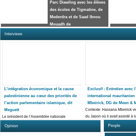
Parc Diawling avec les élèves
des écoles de Tigmatine, de
Mederdra et de Saad Ibnou
Mouadh de
Riyad. ...reportage photos
Interviews
L’intégration économique et la cause
Exclusif : Entretien avec l
palestinienne au cœur des priorités de
international mauritanie
l’action parlementaire islamique, dit
Mbeirick, DG de Meen & 
Meguett
Contexte: Hassana Mbeirick vie
du Japon où il avait assisté à l
Le président de l’Assemblée nationale
mauritanienne M Mohamed Bamba Meguett,
َPeople
Opinion