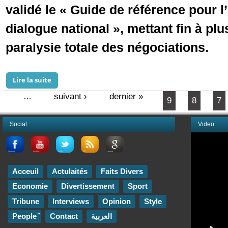
validé le « Guide de référence pour l
dialogue national », mettant fin à plu
paralysie totale des négociations.
Lire la suite
de Crise politique en Mauritanie : L'accord in extremi
suivant ›
dernier »
…
9
8
7
Pages
Social
Video
Acceuil
Actulaités
Faits Divers
Economie
Divertissement
Sport
Tribune
Interviews
Opinion
Style
Contact
العربية