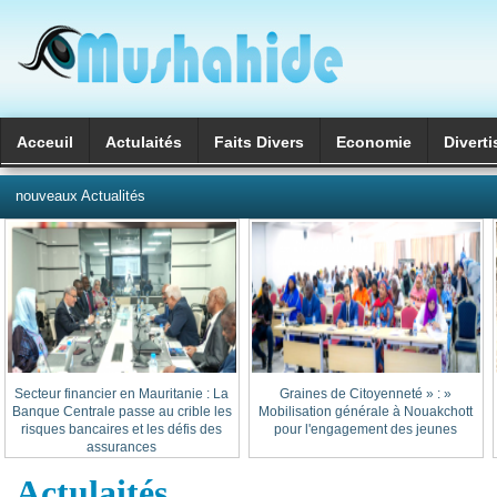
Acceuil
Actulaités
Faits Divers
Economie
Divert
العربية
nouveaux Actualités
Secteur financier en Mauritanie : La
« Graines de Citoyenneté » :
Banque Centrale passe au crible les
Mobilisation générale à Nouakchott
risques bancaires et les défis des
pour l'engagement des jeunes
assurances
Actulaités