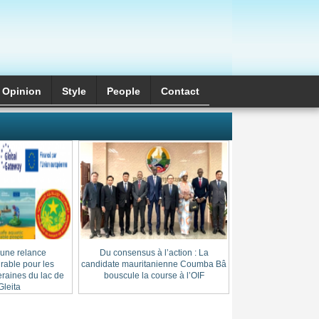
Opinion
Style
َPeople
Contact
 une relance
Du consensus à l’action : La
Cheikh Thierno Saï
able pour les
candidate mauritanienne Coumba Bâ
: l’héritage d’une l
raines du lac de
bouscule la course à l’OIF
au cœur du
leita