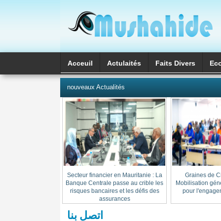
Acceuil
Actulaités
Faits Divers
Ec
العربية
nouveaux Actualités
Secteur financier en Mauritanie : La
« Graines de C
Banque Centrale passe au crible les
Mobilisation gén
risques bancaires et les défis des
pour l'engage
assurances
اتصل بنا