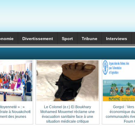
onomie
Divertissement
Sport
Tribune
Interviews
itoyenneté » :
Le Colonel (e.r.) El Boukhary
Gorgol : Vers
érale à Nouakchott
Mohamed Mouemel réclame une
économique dur
ment des jeunes
évacuation sanitaire face à une
communautés rive
situation médicale critique
Foum G