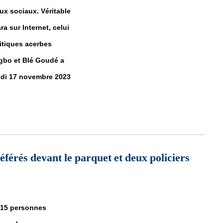
ux sociaux. Véritable
a sur Internet, celui
ritiques acerbes
bo et Blé Goudé a
dredi 17 novembre 2023
tiviste Stive Bico, l’irréductible pro-Gbagbo arrêté et extradé à Abidja
férés devant le parquet et deux policiers
é 15 personnes