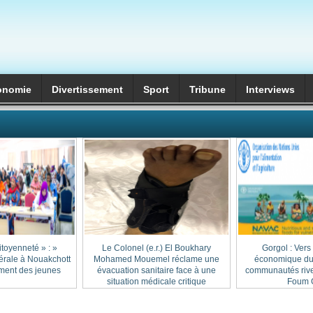
onomie
Divertissement
Sport
Tribune
Interviews
itoyenneté » :
Le Colonel (e.r.) El Boukhary
Gorgol : Vers
érale à Nouakchott
Mohamed Mouemel réclame une
économique dur
ment des jeunes
évacuation sanitaire face à une
communautés rive
situation médicale critique
Foum G