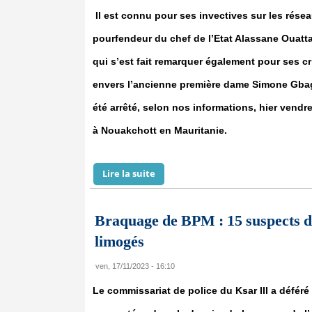
Il est connu pour ses invectives sur les résea
pourfendeur du chef de l’Etat Alassane Ouattar
qui s’est fait remarquer également pour ses c
envers l’ancienne première dame Simone Gbag
été arrêté, selon nos informations, hier ven
à Nouakchott en Mauritanie.
Lire la suite
de Côte d’Ivoire – Mauritanie : L’ac
Braquage de BPM : 15 suspects dé
limogés
ven, 17/11/2023 - 16:10
Le commissariat de police du Ksar III a défér