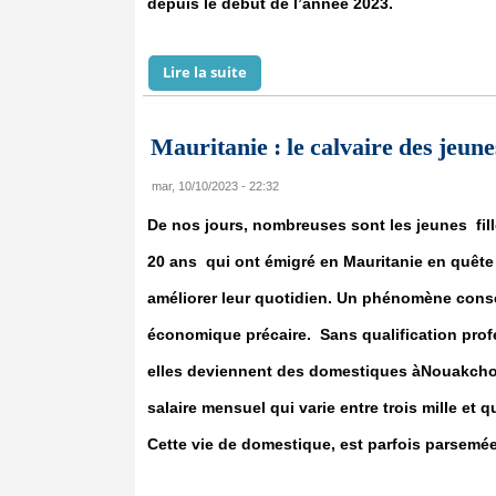
depuis le début de l’année 2023.
Lire la suite
de Fusillade aux Etats Unis : 22 pe
Mauritanie : le calvaire des jeune
mar, 10/10/2023 - 22:32
De nos jours, nombreuses sont les jeunes fill
20 ans qui ont émigré en Mauritanie en quête 
améliorer leur quotidien. Un phénomène conséc
économique précaire. Sans qualification prof
elles deviennent des domestiques àNouakchot
salaire mensuel qui varie entre trois mille et 
Cette vie de domestique, est parfois parsem