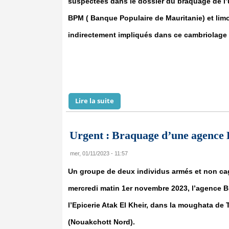
suspectées dans le dossier du braquage de l
BPM ( Banque Populaire de Mauritanie) et limo
indirectement impliqués dans ce cambriolage 
Lire la suite
de Braquage de BPM : 15 suspects d
Urgent : Braquage d’une agence 
mer, 01/11/2023 - 11:57
Un groupe de deux individus armés et non ca
mercredi matin 1er novembre 2023, l’agence B
l’Epicerie Atak El Kheir, dans la moughata de
(Nouakchott Nord).