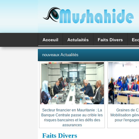
Acceuil
Actulaités
Faits Divers
Ec
العربية
nouveaux Actualités
Secteur financier en Mauritanie : La
« Graines de C
Banque Centrale passe au crible les
Mobilisation gén
risques bancaires et les défis des
pour l'engage
assurances
Faits Divers