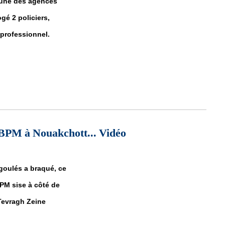
’une des agences
gé 2 policiers,
professionnel.
éférés devant le parquet et deux policiers limogés
BPM à Nouakchott... Vidéo
goulés a braqué, ce
PM sise à côté de
 Tevragh Zeine