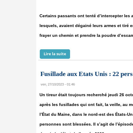
Certains passants ont tenté d’intercepter les
lesquels, avaient dégainé leurs armes et tiré e
frayer un chemin et prendre la poudre d’esca
Lire la suite
de Urgent : Braquage d’une agenc
Fusillade aux Etats Unis : 22 pers
ven, 27/10/2023 - 01:46
Un tireur était toujours recherché jeudi 26 oc
après les fusillades qui ont fait, la veille, au
l’État du Maine, dans le nord-est des États-Uni
personnes sont blessées. Il s’agit de l’épisode