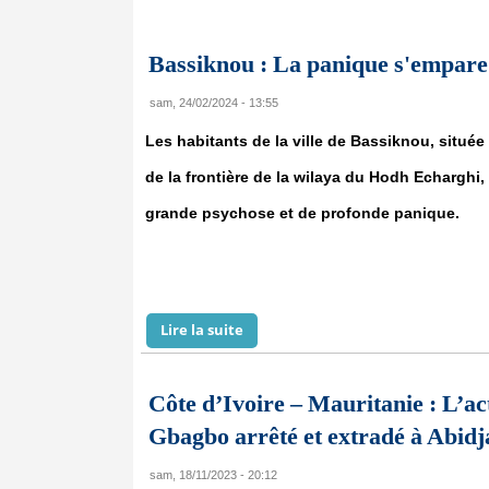
Bassiknou : La panique s'empare d
sam, 24/02/2024 - 13:55
Les habitants de la ville de Bassiknou, située
de la frontière de la wilaya du Hodh Echarghi,
grande psychose et de profonde panique.
Lire la suite
de Bassiknou : La panique s'empare
Côte d’Ivoire – Mauritanie : L’act
Gbagbo arrêté et extradé à Abidj
sam, 18/11/2023 - 20:12