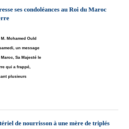
resse ses condoléances au Roi du Maroc
erre
e, M. Mohamed Ould
, samedi, un message
Maroc, Sa Majesté le
re qui a frappé,
sant plusieurs
adresse ses condoléances au Roi du Maroc suite au violent trembleme
tériel de nourrisson à une mère de triplés