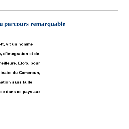
nes filles domestiques
au parcours remarquable
ott, vit un homme
d'intégration et de
eilleure. Eto'o, pour
ginaire du Cameroun,
ation sans faille
lace dans ce pays aux
s au parcours remarquable