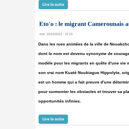
Lire la suite
de Mauritanie : le calvaire des jeu
Eto'o : le migrant Camerounais 
mar, 10/10/2023 - 22:23
Dans les rues animées de la ville de Nouakch
dont le nom est devenu synonyme de courage, 
modèle pour les migrants en quête d'une vie m
son vrai nom Kuaté Noubiague Hippolyte, ori
est un homme qui a fait preuve d'une détermin
pour surmonter les obstacles et trouver sa p
opportunités infinies.
Lire la suite
de Eto'o : le migrant Camerounai