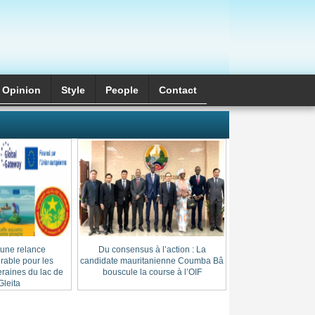
Opinion
Style
َPeople
Contact
 une relance
Du consensus à l’action : La
Cheikh Thierno Saï
able pour les
candidate mauritanienne Coumba Bâ
: l’héritage d’une l
raines du lac de
bouscule la course à l’OIF
au cœur du
leita