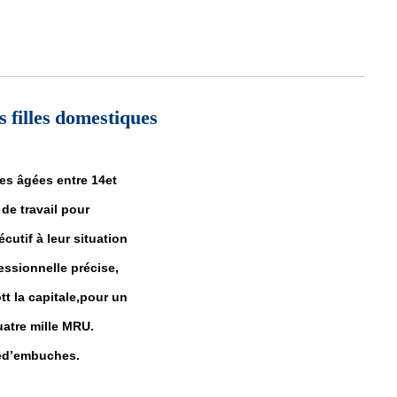
rsonnes tuées et 60 autres blessées
s filles domestiques
es âgées entre 14et
de travail pour
utif à leur situation
essionnelle précise,
t la capitale,pour un
quatre mille MRU.
éed’embuches.