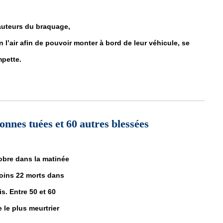
 auteurs du braquage,
n l’air afin de pouvoir monter à bord de leur véhicule, se
mpette.
e BPM à Nouakchott... Vidéo
onnes tuées et 60 autres blessées
tobre dans la matinée
 moins 22 morts dans
s. Entre 50 et 60
 le plus meurtrier