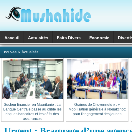
Acceuil
Actulaités
Faits Divers
Economie
Divert
العربية
nouveaux Actualités
Secteur financier en Mauritanie : La
« Graines de Citoyenneté » :
Banque Centrale passe au crible les
Mobilisation générale à Nouakchott
risques bancaires et les défis des
pour l'engagement des jeunes
assurances
Urgent : Braquage d’une agen