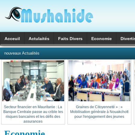
Acceuil
Actulaités
Faits Divers
Economie
Divert
العربية
nouveaux Actualités
Secteur financier en Mauritanie : La
« Graines de Citoyenneté » :
Banque Centrale passe au crible les
Mobilisation générale à Nouakchott
risques bancaires et les défis des
pour l'engagement des jeunes
assurances
Economie