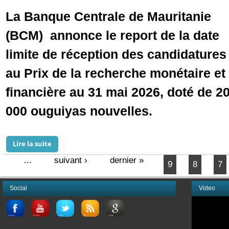
La Banque Centrale de Mauritanie
(BCM) annonce le report de la date
limite de réception des candidatures
au Prix de la recherche monétaire et
financière au 31 mai 2026, doté de 2
000 ouguiyas nouvelles.
Lire la suite
de Prix de la recherche monétaire et financière de la
suivant ›
dernier »
…
9
8
7
Pages
Social
Video