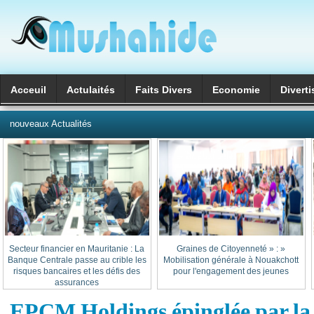
Acceuil
Actulaités
Faits Divers
Economie
Divert
العربية
nouveaux Actualités
Secteur financier en Mauritanie : La
« Graines de Citoyenneté » :
Banque Centrale passe au crible les
Mobilisation générale à Nouakchott
risques bancaires et les défis des
pour l'engagement des jeunes
assurances
EPCM Holdings épinglée par la 