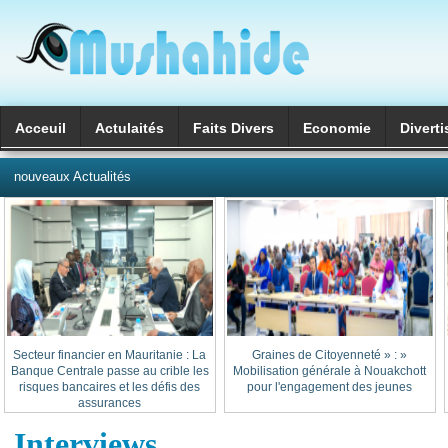
Acceuil
Actulaités
Faits Divers
Economie
Divert
العربية
nouveaux Actualités
Secteur financier en Mauritanie : La
« Graines de Citoyenneté » :
Banque Centrale passe au crible les
Mobilisation générale à Nouakchott
risques bancaires et les défis des
pour l'engagement des jeunes
assurances
Interviews