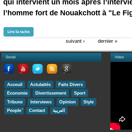
qui intervient un mois après l’interv
l’homme fort de Nouakchott à "Le Fi
Lire la suite
de Cinq médias mauritaniens interviewent le Présid
suivant ›
dernier »
Pages
Social
Video
Acceuil
Actulaités
Faits Divers
Economie
Divertissement
Sport
Tribune
Interviews
Opinion
Style
Contact
العربية