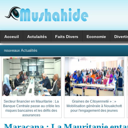
Acceuil
Actulaités
Faits Divers
Economie
Divert
العربية
nouveaux Actualités
Secteur financier en Mauritanie : La
« Graines de Citoyenneté » :
Banque Centrale passe au crible les
Mobilisation générale à Nouakchott
risques bancaires et les défis des
pour l'engagement des jeunes
assurances
Maracana : La Mauritanie entam