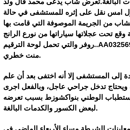
ت البالغة.تعرض شاب يدعى محمد فال ولد
أول امس نقل على إثره للمستشفى في حالة
شاب من الجريمة الموصوفة التي قامت بها
وقع تحت عجلاتها سياراتها من نورع الرانج
روفر والتي تحمل لوحة الترقيم..AA032569 وتدعى السيدة فاطمة
منت خطري.
 إلى المستشفى إلا أنه اختفى بعد أن علم
ويحتاج تدخل جراحي عاجل، وبالفعل اجرى
استطباب الوطني بنواكشوزط بسبب تعرضه
لبعض الكسور والكدمات البالغة.
اينات الشرطة مساء الأربعاء الماضي في