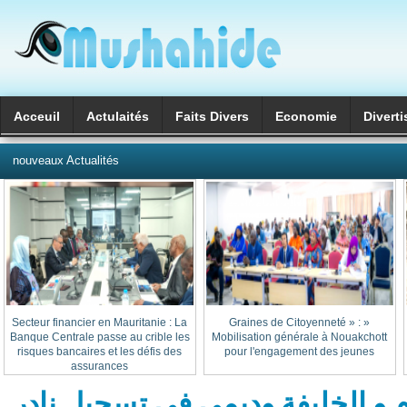
Acceuil
Actulaités
Faits Divers
Economie
Divert
العربية
nouveaux Actualités
Secteur financier en Mauritanie : La
« Graines de Citoyenneté » :
Banque Centrale passe au crible les
Mobilisation générale à Nouakchott
risques bancaires et les défis des
pour l'engagement des jeunes
assurances
م و الخليفة وديمي في تسجيل نادر